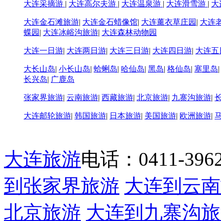
大连采摘游
|
大连高尔夫游
|
大连温泉游
|
大连滑雪游
|
大
大连金石滩旅游
|
大连金石蜡像馆
|
大连薰衣草庄园
|
大连
蝶园
|
大连冰峪沟旅游
|
大连森林动物园
大连一日游
|
大连两日游
|
大连三日游
|
大连四日游
|
大连五
大长山岛
|
小长山岛
|
蛤蜊岛
|
哈仙岛
|
黑岛
|
格仙岛
|
塞里岛
长兴岛
|
广鹿岛
张家界旅游
|
云南旅游
|
西藏旅游
|
北京旅游
|
九寨沟旅游
|
大连邮轮旅游
|
韩国旅游
|
日本旅游
|
美国旅游
|
欧洲旅游
|
大连旅游
电话：0411-39622
到张家界旅游
大连到云南
北京旅游
大连到九寨沟旅