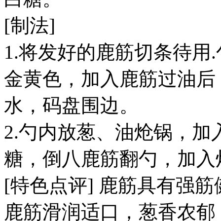
[制法]
1.将发好的鹿筋切条待用
金黄色，加入鹿筋过油后
水，码盘围边。
2.勺内放葱、油炝锅，
糖，倒八鹿筋翻勺，加入
[特色点评] 鹿筋具有强
鹿筋滑润适口，葱香农郁