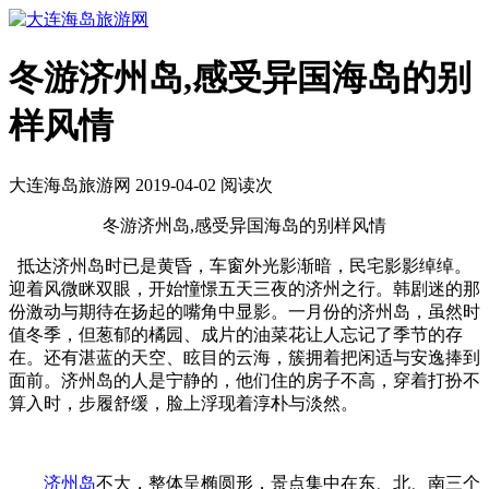
冬游济州岛,感受异国海岛的别
样风情
大连海岛旅游网 2019-04-02 阅读
次
冬游济州岛,感受异国海岛的别样风情
抵达济州岛时已是黄昏，车窗外光影渐暗，民宅影影绰绰。
迎着风微眯双眼，开始憧憬五天三夜的济州之行。韩剧迷的那
份激动与期待在扬起的嘴角中显影。一月份的济州岛，虽然时
值冬季，但葱郁的橘园、成片的油菜花让人忘记了季节的存
在。还有湛蓝的天空、眩目的云海，簇拥着把闲适与安逸捧到
面前。济州岛的人是宁静的，他们住的房子不高，穿着打扮不
算入时，步履舒缓，脸上浮现着淳朴与淡然。
济州岛
不大，整体呈椭圆形，景点集中在东、北、南三个