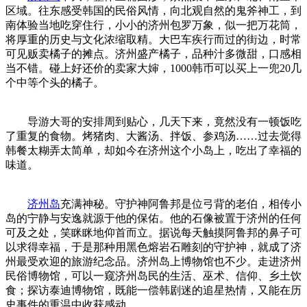
区域。往东感受韩国的民俗风情，向北观自然的鬼斧神工，到
南体验当地吃穿住行，小小的济州包罗万象，似一把万花筒，
将厚重的历史与文化浓缩取精。大巴车疾行而过的街边，时常
可见贩卖橘子的摊点。济州盛产橘子，品种汁多微甜，口感相
当不错。碰上好还价的卖家大婶，1000韩币可以买上一兜20几
个中等个头的橘子。
导游大哥的安排周到贴心，几天下来，竟然没有一顿饭吃
了重复的食物。烤猪肉、大酱汤、拌饭、参鸡汤……过去觉得
韩餐太糊弄太简单，却如今在济州这个小岛上，吃出了幸福的
味道。
济州岛
充满神秘。守护神阿鲁邦是位弓背的老伯，相传小
岛的宁静与安逸就源于他的保佑。他的石像被置于济州的任何
可及之处，笑眯眯地仰首而立。据说每天触摸阿鲁邦的鼻子可
以求得幸福，于是那种用黑色熔岩石雕刻的守护神，就成了济
州最受欢迎的旅游纪念品。济州岛上博物馆也不少。走进济州
民俗博物馆，可以一窥济州岛民的生活、巫术、信仰、乡土饮
食；探访泰迪博物馆，既能一偿韩剧迷的追星热情，又能在历
史事件的重温中收获感动。