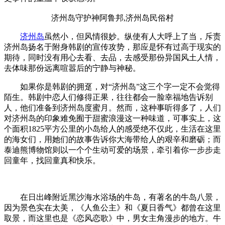
济州岛守护神阿鲁邦,济州岛民俗村
济州岛
虽然小，但风情很妙。纵使有人大呼上了当，斥责
济州岛扬名于附身韩剧的宣传攻势，那应是怀有过高于现实的
期待，同时没有用心去看、去品，去感受那份异国风土人情，
去体味那份远离喧嚣后的宁静与神秘。
如果你是韩剧的拥趸，对“济州岛”这三个字一定不会觉得
陌生。韩剧中恋人们修得正果，往往都会一脸幸福地告诉别
人，他们准备到济州岛度蜜月。然而，这种事听得多了，人们
对济州岛的印象难免囿于甜蜜浪漫这一种味道，可事实上，这
个面积1825平方公里的小岛给人的感受绝不仅此，生活在这里
的海女们，用她们的故事告诉你大海带给人的艰辛和磨砺；而
泰迪熊博物馆则以一个个生动可爱的场景，牵引着你一步步走
回童年，找回童真和快乐。
在日出峰附近黑沙海水浴场的牛岛，有著名的牛岛八景，
因为景色实在太美，《人鱼公主》和《夏日香气》都曾在这里
取景，而这里也是《恋风恋歌》中，男女主角漫步的地方。牛