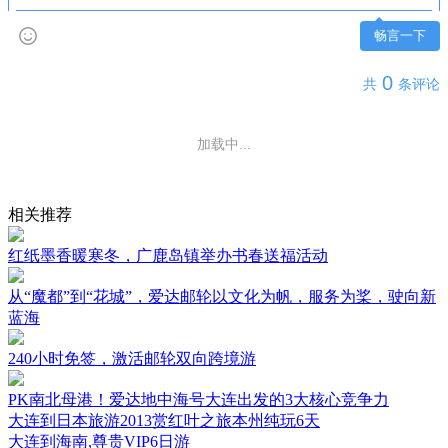
畅言一下
0
共
条评论
加载中...
相关推荐
红纸墨香暖寒冬，广鹿岛镇举办书春送福活动
从“魔都”到“花城”，爱达邮轮以文化为帆，服务为桨，驶向新
蓝海
240小时免签，激活邮轮双向跨境游
PK南北母港！爱达地中海号大连出发的3大核心竞争力
大连到日本旅游2013赏红叶之旅本州纯玩6天
大连到海南,尊贵VIP6日游