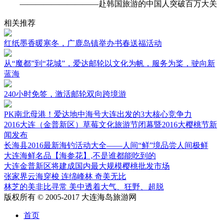
——————————赴韩国旅游的中国人突破百万大关
相关推荐
红纸墨香暖寒冬，广鹿岛镇举办书春送福活动
从“魔都”到“花城”，爱达邮轮以文化为帆，服务为桨，驶向新
蓝海
240小时免签，激活邮轮双向跨境游
PK南北母港！爱达地中海号大连出发的3大核心竞争力
2016大连（金普新区）草莓文化旅游节闭幕暨2016大樱桃节新
闻发布
长海县2016最新海钓活动大全——人间“鲜”境品尝人间极鲜
大连海鲜名品【海参花】,不是谁都能吃到的
大连金普新区将建成国内最大规模樱桃批发市场
张家界云海穿梭 连绵峰林 奇美无比
林芝的美非比寻常 美中透着大气、狂野、超脱
版权所有 © 2005-2017 大连海岛旅游网
首页