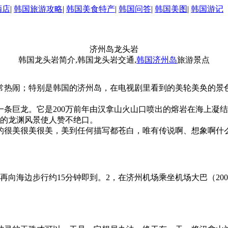
酒店
|
韩国旅游攻略
|
韩国美食特产
|
韩国问答
|
韩国美图
|
韩国游记
济州岛龙头岩
韩国龙头岩简介,韩国龙头岩交通,
韩国济州岛
旅游景点
热闹；特别是韩国的济州岛，在电视剧里看到的美轮美奂的景
巨龙。它是200万前年由汉拿山火山口喷出的熔岩在海上凝结
时的龙渊风景使人赞不绝口。
很美很美很美，美到任何描写都苍白，唯有传说啊、想象啊什
向海边步行约15分钟即到。2，在济州机场乘坐机场大巴（200