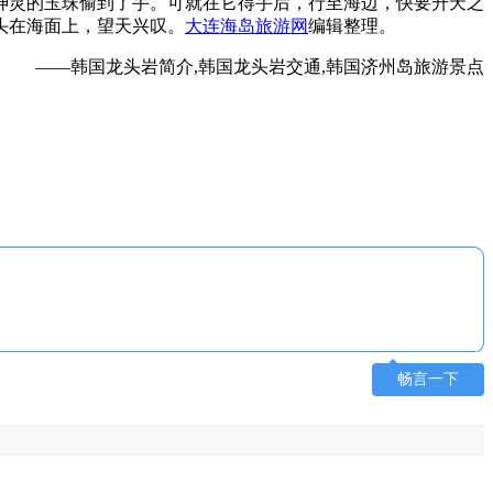
神灵的玉珠偷到了手。可就在它得手后，行至海边，快要升天之
头在海面上，望天兴叹。
大连海岛旅游网
编辑整理。
——韩国龙头岩简介,韩国龙头岩交通,韩国济州岛旅游景点
畅言一下