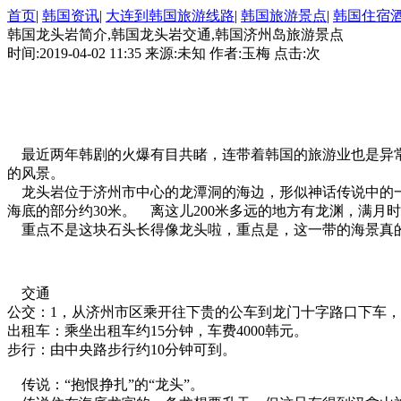
首页
|
韩国资讯
|
大连到韩国旅游线路
|
韩国旅游景点
|
韩国住宿
韩国龙头岩简介,韩国龙头岩交通,韩国济州岛旅游景点
时间:2019-04-02 11:35 来源:未知 作者:玉梅 点击:
次
最近两年韩剧的火爆有目共睹，连带着韩国的旅游业也是异常
的风景。
龙头岩位于济州市中心的龙潭洞的海边，形似神话传说中的一条
海底的部分约30米。 离这儿200米多远的地方有龙渊，满月
重点不是这块石头长得像龙头啦，重点是，这一带的海景真的
交通
公交：1，从济州市区乘开往下贵的公车到龙门十字路口下车，再
出租车：乘坐出租车约15分钟，车费4000韩元。
步行：由中央路步行约10分钟可到。
传说：“抱恨挣扎”的“龙头”。