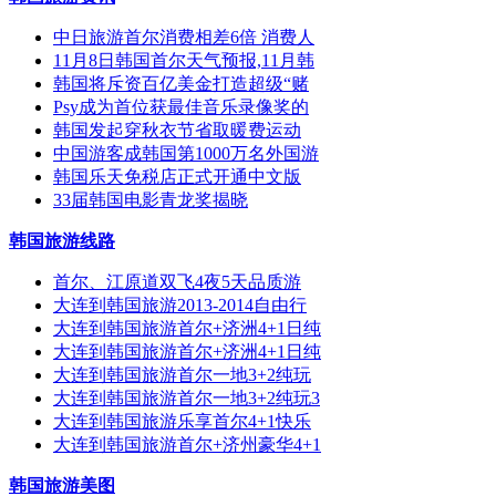
中日旅游首尔消费相差6倍 消费人
11月8日韩国首尔天气预报,11月韩
韩国将斥资百亿美金打造超级“赌
Psy成为首位获最佳音乐录像奖的
韩国发起穿秋衣节省取暖费运动
中国游客成韩国第1000万名外国游
韩国乐天免税店正式开通中文版
33届韩国电影青龙奖揭晓
韩国旅游线路
首尔、江原道双飞4夜5天品质游
大连到韩国旅游2013-2014自由行
大连到韩国旅游首尔+济洲4+1日纯
大连到韩国旅游首尔+济洲4+1日纯
大连到韩国旅游首尔一地3+2纯玩
大连到韩国旅游首尔一地3+2纯玩3
大连到韩国旅游乐享首尔4+1快乐
大连到韩国旅游首尔+济州豪华4+1
韩国旅游美图