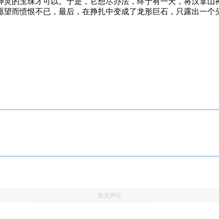
灵的玉珠才可以。于是，它想尽办法，终于有一天，将汉拿山
愿望而愤恨不已，最后，在挣扎中变成了龙形巨石，只露出一个
暂无评论