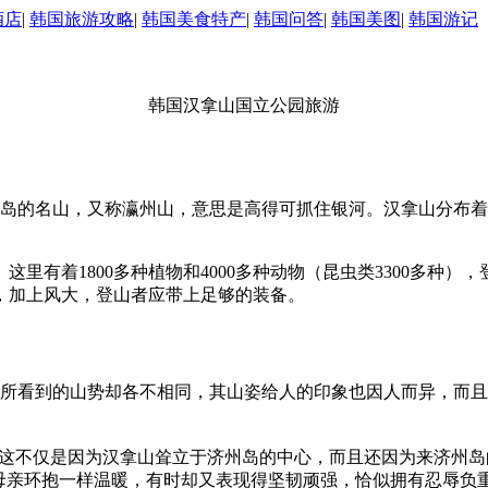
酒店
|
韩国旅游攻略
|
韩国美食特产
|
韩国问答
|
韩国美图
|
韩国游记
韩国汉拿山国立公园旅游
岛的名山，又称瀛州山，意思是高得可抓住银河。汉拿山分布着各
有着1800多种植物和4000多种动物（昆虫类3300多种）
，加上风大，登山者应带上足够的装备。
看到的山势却各不相同，其山姿给人的印象也因人而异，而且
这不仅是因为汉拿山耸立于济州岛的中心，而且还因为来济州岛
象母亲环抱一样温暖，有时却又表现得坚韧顽强，恰似拥有忍辱负