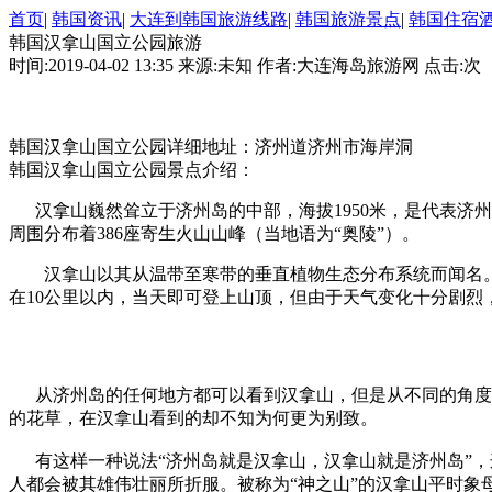
首页
|
韩国资讯
|
大连到韩国旅游线路
|
韩国旅游景点
|
韩国住宿
韩国汉拿山国立公园旅游
时间:2019-04-02 13:35 来源:未知 作者:大连海岛旅游网 点击:
次
韩国汉拿山国立公园详细地址：济州道济州市海岸洞
韩国汉拿山国立公园景点介绍：
汉拿山巍然耸立于济州岛的中部，海拔1950米，是代表济州
周围分布着386座寄生火山山峰（当地语为“奥陵”）。
汉拿山以其从温带至寒带的垂直植物生态分布系统而闻名。这里
在10公里以内，当天即可登上山顶，但由于天气变化十分剧烈
从济州岛的任何地方都可以看到汉拿山，但是从不同的角度所
的花草，在汉拿山看到的却不知为何更为别致。
有这样一种说法“济州岛就是汉拿山，汉拿山就是济州岛”，
人都会被其雄伟壮丽所折服。被称为“神之山”的汉拿山平时