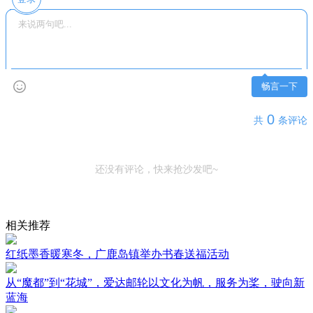
畅言一下
0
共
条评论
还没有评论，快来抢沙发吧~
相关推荐
红纸墨香暖寒冬，广鹿岛镇举办书春送福活动
从“魔都”到“花城”，爱达邮轮以文化为帆，服务为桨，驶向新
蓝海