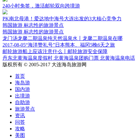
240小时免签，激活邮轮双向跨境游
PK南北母港！爱达地中海号大连出发的3大核心竞争力
韩国旅游 标志性的旅游景点
韩国旅游 标志性的旅游景点
龙门汤龙馨二期温泉纯天然温泉水丨龙馨二期温泉在哪
2017-08-05“海洋赞礼号”日本熊本、福冈5晚6天之旅
邮轮旅游船上应该注意什么丨邮轮旅游安全保障
丹东北黄海温泉度假村 北黄海温泉团购门票 北黄海温泉电话
版权所有 © 2005-2017 大连海岛旅游网
首页
海岛游
国内游
出境游
自助游
旅游景点
资讯
问答
攻略
美图