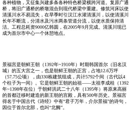
各种植物，又征集兴建多条各种特色桥梁横跨河道。复原广通
桥，将旧广通桥的桥墩混合到现代桥梁中重建。修筑河床以使
清溪川水不易流失，在旱季时引汉江水灌清溪川，以使清溪川
长年不断流，分清水及污水两条管道分流，以使水质保持清
洁。工程总耗资9000亿韩圆，在2005年9月完成。清溪川现已
成为首尔市中心一个休憩地点。
景福宫是朝鲜王朝（1392年~1910年）时期韩国首尔（旧名汉
城）的五大宫之一，也是朝鲜王朝的正宫，占地12.6万坪
（57.75公顷），由330栋建筑组成，共计5792个间（古代以4
个柱子为一间）。它是朝鲜王朝的始祖——太祖李成桂（1392
年~1398年在位）于朝鲜洪武二十八年（1395年）将原来高丽
的首都迁移时建造的新王朝的宫殿，具有500年历史。景福宫
得名于中国古代《诗经》中有“君子万年，介尔景福”的诗句，
因位于首尔北部，也叫“北阙”。