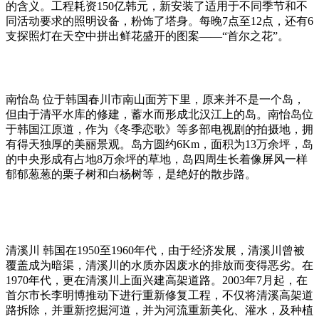
的含义。工程耗资150亿韩元，新安装了适用于不同季节和不
同活动要求的照明设备，粉饰了塔身。每晚7点至12点，还有6
支探照灯在天空中拼出鲜花盛开的图案——“首尔之花”。
南怡岛 位于韩国春川市南山面芳下里，原来并不是一个岛，
但由于清平水库的修建，蓄水而形成北汉江上的岛。南怡岛位
于韩国江原道，作为《冬季恋歌》等多部电视剧的拍摄地，拥
有得天独厚的美丽景观。岛方圆约6Km，面积为13万余坪，岛
的中央形成有占地8万余坪的草地，岛四周生长着像屏风一样
郁郁葱葱的栗子树和白杨树等，是绝好的散步路。
清溪川 韩国在1950至1960年代，由于经济发展，清溪川曾被
覆盖成为暗渠，清溪川的水质亦因废水的排放而变得恶劣。在
1970年代，更在清溪川上面兴建高架道路。2003年7月起，在
首尔市长李明博推动下进行重新修复工程，不仅将清溪高架道
路拆除，并重新挖掘河道，并为河流重新美化、灌水，及种植