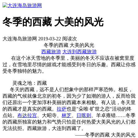
冬季的西藏 大美的风光
大连海岛旅游网 2019-03-22 阅读
次
冬季的西藏 大美的风光
西藏旅游
大连到西藏旅游
在这个冰天雪地的冬季里，美丽的冬天不应该在被窝里度
过，在雪地里尽情的嬉戏才能感受到冬日的乐趣。西藏让你感
受冬季独特的魅力。
灵魂之地：西藏
冬天的西藏，远不是人们想象中的那样严寒恐怖。相反，
西藏的气候就像北京的初冬，因为少了如潮的游人，反而给我
们还原出一个更加淳朴美丽的西藏本来相貌。有人说，冬天里
的西藏才是真实的西藏。
拉萨
也是"朵唯·旷世之恋"活动的终
点站。
布达拉宫
、大昭寺、
林芝
、
日喀则
、羊卓雍错……冬季
的西藏所独富的魅力和气势只怕是任何热爱大美风光的人们都
无法抗拒。西藏旅游，大连到西藏了。
——冬季的西藏 大美的风光