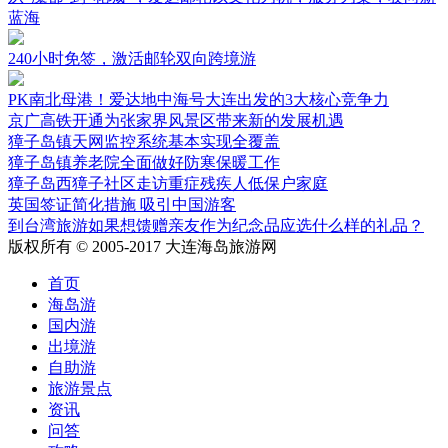
蓝海
240小时免签，激活邮轮双向跨境游
PK南北母港！爱达地中海号大连出发的3大核心竞争力
京广高铁开通为张家界风景区带来新的发展机遇
獐子岛镇天网监控系统基本实现全覆盖
獐子岛镇养老院全面做好防寒保暖工作
獐子岛西獐子社区走访重症残疾人低保户家庭
英国签证简化措施 吸引中国游客
到台湾旅游如果想馈赠亲友作为纪念品应选什么样的礼品？
版权所有 © 2005-2017 大连海岛旅游网
首页
海岛游
国内游
出境游
自助游
旅游景点
资讯
问答