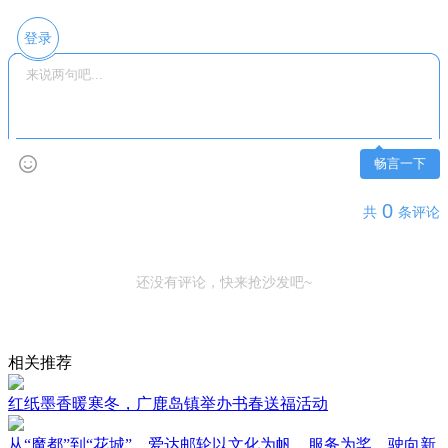
登录
畅言一下
0
共
条评论
还没有评论，快来抢沙发吧~
相关推荐
红纸墨香暖寒冬，广鹿岛镇举办书春送福活动
从“魔都”到“花城”，爱达邮轮以文化为帆，服务为桨，驶向新