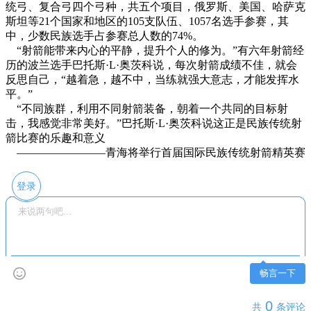
统弓、复合弓四个弓种，共五个项目，俄罗斯、美国、哈萨克
斯坦等21个国家和地区的105支队伍、1057名选手参赛，其
中，少数民族选手占参赛总人数的74%。
“射箭能带来内心的平静，提升个人的修为。”有六年射箭经
历的波兰选手巴托斯·L·奥茨科说，每次射箭成绩不佳，就会
反思自己，“越着急，越不中，当练就强大意志，才能发挥水
平。”
“不同族群，利用不同射箭装备，朝着一个共同的目标射
击，我感觉非常美好。”巴托斯·L·奥茨科说这正是民族传统射
箭比赛的乐趣和意义
————————青海将举行首届国际民族传统射箭精英赛
登录
畅言一下
0
共
条评论