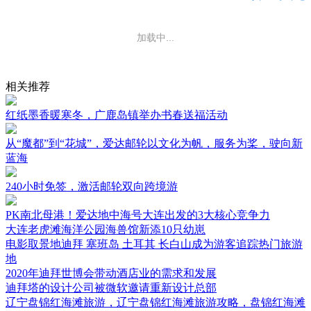
加载中...
相关推荐
红纸墨香暖寒冬，广鹿岛镇举办书春送福活动
从“魔都”到“花城”，爱达邮轮以文化为帆，服务为桨，驶向新
蓝海
240小时免签，激活邮轮双向跨境游
PK南北母港！爱达地中海号大连出发的3大核心竞争力
大连老虎滩海洋公园海兽馆新添10只幼崽
电影取景地迪拜 塞班岛 土耳其 长白山成为游客追踪热门旅游
地
2020年迪拜世博会带动酒店业的需求和发展
迪拜塔的设计公司被微软邀请重新设计总部
辽宁盘锦红海滩旅游，辽宁盘锦红海滩旅游攻略，盘锦红海滩