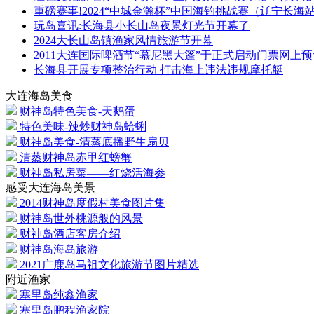
重磅赛事!2024“中城金瀚杯”中国海钓挑战赛（辽宁长海
玩岛喜讯:长海县小长山岛夜景灯光节开幕了
2024大长山岛镇渔家风情旅游节开幕
2011大连国际啤酒节“慕尼黑大篷”于正式启动门票网上
长海县开展专项整治行动 打击海上违法违规摩托艇
大连海岛美食
财神岛特色美食-天鹅蛋
特色美味-辣炒财神岛蛤蜊
财神岛美食-清蒸底播野生扇贝
清蒸财神岛赤甲红螃蟹
财神岛私房菜——红烧活海参
感受大连海岛美景
2014财神岛度假村美食图片集
财神岛世外桃源般的风景
财神岛酒店客房介绍
财神岛海岛旅游
2021广鹿岛马祖文化旅游节图片精选
附近渔家
塞里岛纯鑫渔家
塞里岛鹏程渔家院