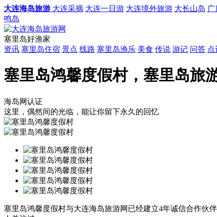
大连海岛旅游
大连采摘
大连一日游
大连境外旅游
大长山岛
广
鸣岛
塞里岛好渔家
资讯
塞里岛住宿
景点
线路
塞里岛渔乐
美食
传说
游记
问答
点
塞里岛鸿馨度假村，塞里岛旅
海岛网认证
这里，偶然间的光临，能让你留下永久的回忆
塞里岛鸿馨度假村与大连海岛旅游网已经建立4年诚信合作伙伴