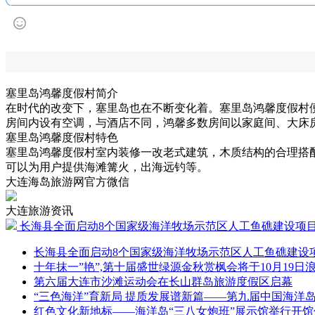
塞里岛鸿馨度假村简介
在时代的改变下，塞里岛也在不断变化着。塞里岛鸿馨度假村便
房间内设有空调，与酒店不同，鸿馨多数房间以家庭间、大床
塞里岛鸿馨度假村特色
塞里岛鸿馨度假村室内装修一改老式建筑，木质结构的合理搭
可以为用户提供海滩篝火，出海远钓等。
大连海岛旅游网官方微信
大连旅游资讯
长海县全面启动8个国家级海洋牧场示范区人工鱼礁建设项
长海县全面启动8个国家级海洋牧场示范区人工鱼礁建设
十年抹一”艳”,第十届盛世绿源金秋赏枫会将于10月19日
第六届大连市沙滩运动会在长山群岛旅游度假区启幕
“三色海洋”育新局 提质发展谱新篇——第九届中国海洋
红色文化新地标——海洋岛“三八女炮班”展示馆举行开馆