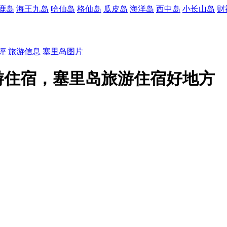
鹿岛
海王九岛
哈仙岛
格仙岛
瓜皮岛
海洋岛
西中岛
小长山岛
财
评
旅游信息
塞里岛图片
游住宿，塞里岛旅游住宿好地方