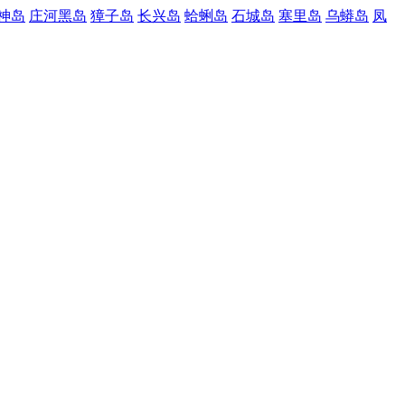
神岛
庄河黑岛
獐子岛
长兴岛
蛤蜊岛
石城岛
塞里岛
乌蟒岛
凤