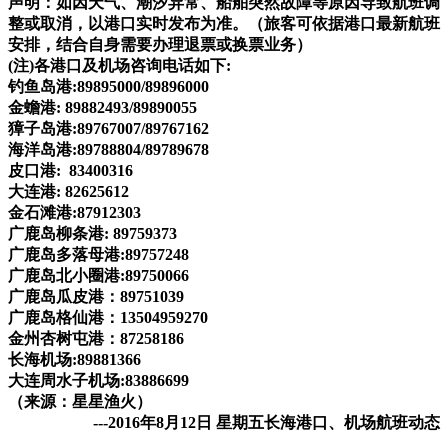
声明：如因天气、潮汐异常、船舶突然故障等原因导致航班调
整或取消，以港口实时发布为准。（旅客可依据港口最新航班
安排，结合自身需要办理退票或换票业务）
(注)各港口及机场咨询电话如下:
钓鱼岛港:89895000/89896000
金蟾港: 89882493/89890055
獐子岛港:89767007/89767162
海洋岛港:89788804/89789678
皮口港: 83400316
大连港: 82625612
金石滩港:87912303
广鹿岛柳条港: 89759373
广鹿岛多落母港:89757248
广鹿岛北小圈港:89750066
广鹿岛瓜皮港：89751039
广鹿岛格仙港：13504959270
金州杏树屯港：87258186
长海机场:89881366
大连周水子机场:83886699
（来源：星星渔火）
---2016年8月12日 星期五长海港口、机场航班动态