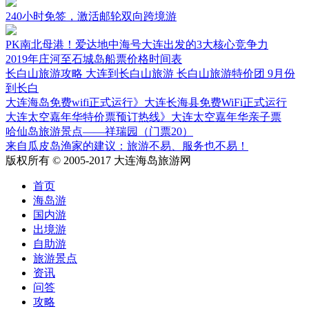
240小时免签，激活邮轮双向跨境游
PK南北母港！爱达地中海号大连出发的3大核心竞争力
2019年庄河至石城岛船票价格时间表
长白山旅游攻略 大连到长白山旅游 长白山旅游特价团 9月份
到长白
大连海岛免费wifi正式运行》大连长海县免费WiFi正式运行
大连太空嘉年华特价票预订热线》大连太空嘉年华亲子票
哈仙岛旅游景点——祥瑞园（门票20）
来自瓜皮岛渔家的建议：旅游不易、服务也不易！
版权所有 © 2005-2017 大连海岛旅游网
首页
海岛游
国内游
出境游
自助游
旅游景点
资讯
问答
攻略