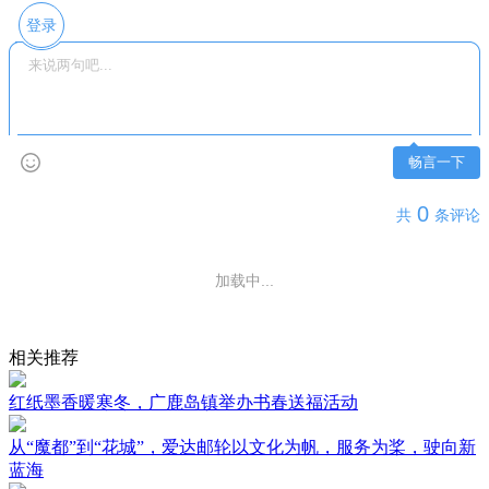
登录
畅言一下
0
共
条评论
加载中...
相关推荐
红纸墨香暖寒冬，广鹿岛镇举办书春送福活动
从“魔都”到“花城”，爱达邮轮以文化为帆，服务为桨，驶向新
蓝海