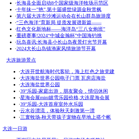
·
长海县全面启动8个国家级海洋牧场示范区
·
十年抹一”艳”,第十届盛世绿源金秋赏枫
·
第六届大连市沙滩运动会在长山群岛旅游度
·
“三色海洋”育新局 提质发展谱新篇——
·
红色文化新地标——海洋岛“三八女炮班”
·
重磅赛事!2024“中城金瀚杯”中国海钓挑
·
玩岛喜讯:长海县小长山岛夜景灯光节开幕
·
2024大长山岛镇渔家风情旅游节开幕
大连旅游景点
·
大连开世航海时代客轮，海上红色之旅党建
·
大连海盐世界公园电子门票 瓦房店海盐
·
大连海盐世界公园
·
39°乐园-家庭出游，朋友聚会，情侣休闲
·
星海会展mini嬉雪乐园价格,大连星海会展
·
39°乐园-大连首座室外水乐园
·
云水谷漂流，体验秋天刺激第一漂
·
三寰牧场-秋天带孩子宠物在早地上搭个帐
大连一日游