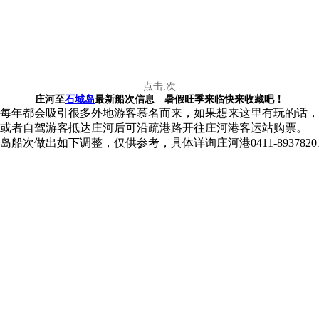
点击:
次
庄河至
石城岛
最新船次信息—暑假旺季来临快来收藏吧！
每年都会吸引很多外地游客慕名而来，如果想来这里有玩的话，
票，或者自驾游客抵达庄河后可沿疏港路开往庄河港客运站购票。
船次做出如下调整，仅供参考，具体详询庄河港0411-8937820