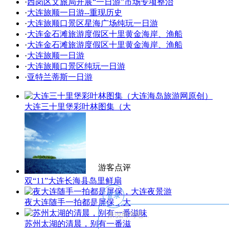
·
西岗区文旅局开展“一日游”市场专项整治
·
大连旅顺一日游--重现历史
·
大连旅顺口景区星海广场纯玩一日游
·
大连金石滩旅游度假区十里黄金海岸、渔船
·
大连金石滩旅游度假区十里黄金海岸、渔船
·
大连旅顺一日游
·
大连旅顺口景区纯玩一日游
·
亚特兰蒂斯一日游
大连三十里堡彩叶林图集（大
游客点评
双“11”大连长海县岛里鲜扇
登录
夜大连随手一拍都是屏保，大
苏州太湖的清晨，别有一番滋