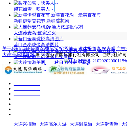
梨花如雪，映美人～
新疆伊犁杏花节 新疆杏花沟
大连荞麦岛•船家渔火
营口金泰珑悦高清图片
关于我们
|
认证资质
|
荣誉纪实
|
招贤纳士
|
媒体报道
|
版权声明
|
广告
大连海岛旅游网
※ 大连万维国际旅行社有限公司（旅行社许可证号：
大连罗马假日温泉酒店实景图
辽公网安备 21020202000115
大连旅游美图——秋日的付家
大连采摘游
|
大连高尔夫游
|
大连温泉游
|
大连滑雪游
|
大