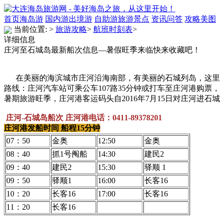
首页
海岛游
国内游
出境游
自助游
旅游景点
资讯
问答
攻略
美图
当前位置:
>
旅游攻略
>
航班时刻表
>
详细信息
庄河至石城岛最新船次信息—暑假旺季来临快来收藏吧！
在美丽的海滨城市庄河沿海南部，有美丽的石城列岛，这里
路线：庄河汽车站可乘公车107路35分钟或打车至庄河港购
暑期旅游旺季，庄河港客运码头自2016年7月15日对庄河进石城岛
庄河-石城岛船次 庄河港电话：0411-89378201
庄河港发船时间 船程15分钟
07：50
金奥
12:50
金奥
08：40
抓1号阄船
14:30
建民2
09：40
建民2
15:30
驿顺 1
09：50
驿顺1
16:00
长客16
10：20
长客16
17:00
长客16
11：20
长客16