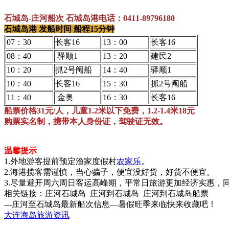
石城岛-庄河船次 石城岛港电话：0411-89796180
石城岛港 发船时间 船程15分钟
07：30
长客16
13：00
长客16
08：40
驿顺1
13：20
建民2
10：20
抓2号阄船
14：40
驿顺1
10：40
长客16
15：30
抓2号阄船
11：40
金奥
16：30
长客16
船票价格31元/人，儿童1.2米以下免费，1.2-1.4米18元
购票实名制，携带本人身份证，驾驶证无效。
温馨提示
1.外地游客提前预定渔家度假村
农家乐
。
2.海港揽客需谨慎，当心骗子，便宜没好货，好货不便宜。
3.尽量避开周六周日客运高峰期，平常日旅游更加经济实惠，
相关链接：庄河石城岛 庄河到石城岛 庄河到石城岛船票
---庄河至石城岛最新船次信息—暑假旺季来临快来收藏吧！
大连海岛旅游资讯