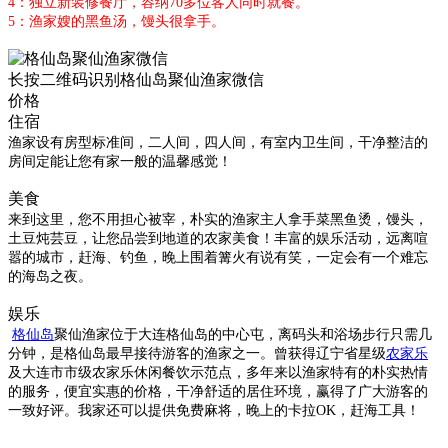
4：独立新装修餐厅，容纳70多位客人同时就餐。
5：渔家嫂的黑鱼汤，馒头很拿手。
长按二维码识别
格仙岛聚仙渔家
微信
价格
住宿
渔家设有房型标准间，二人间，四人间，有室内卫生间，干净整洁的
房间定能让您有家一般的温馨感觉！
美食
来到这里，您不用担心被宰，朴实的渔家主人拿手菜黑鱼烫，馒头，
土豆炖芸豆，让您品尝到地道的农家美食！
丰富的娱乐活动，远离喧
嚣的城市，赶海、钓鱼，晚上围着篝火有说有笑，一定会有一个难忘
的海岛之夜。
娱乐
格仙岛
聚仙渔家位于大连格仙岛的中心屯，离码头和浴场步行只需几
分钟，是格仙岛最早接待游客的渔家之一。曾获得辽宁省星级
农家乐
及大连市市级农家乐休闲餐饮示范点，多年来以渔家特有的朴实热情
的服务，便宜实惠的价格，干净舒适的居住环境，赢得了广大游客的
一致好评。我家还可以提供免费麻将，晚上的卡拉OK，赶海工具！