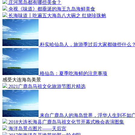
庄河黑岛都有哪些美食？
央视《味道》都垂涎的海王九岛海鲜美食
长海味道丨吃遍五大海岛八大碗之 红烧珍珠鲍
朴实哈仙岛人，旅游季过后大家都做些什么
格仙岛：夏季吃海鲜的注意事项
感受大连海岛美景
2021广鹿岛马祖文化旅游节图片精选
来自广鹿岛人的海岛世界，浮华人生到不如
2018大连长海县广鹿岛马祖文化节开幕式晚会表演图集
海洋岛景点图片——天后宫