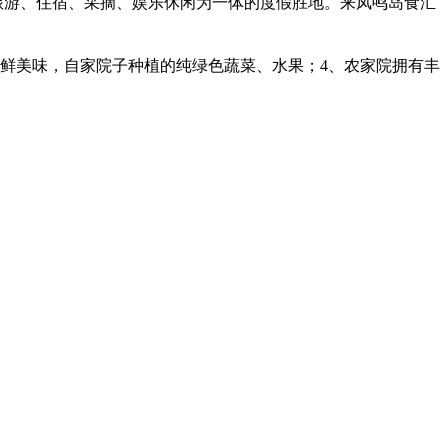
旅游、住宿、采摘、娱乐休闲为一体的度假胜地。来凤鸣岛食汇
海鲜美味，自家院子种植的纯绿色蔬菜、水果；4、农家院拥有丰