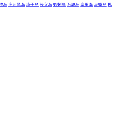
神岛
庄河黑岛
獐子岛
长兴岛
蛤蜊岛
石城岛
塞里岛
乌蟒岛
凤