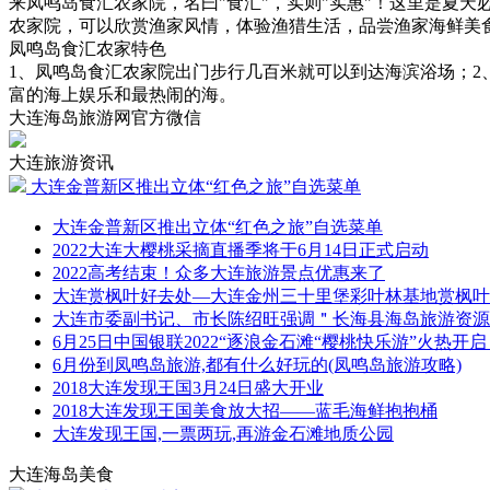
来凤鸣岛食汇农家院，名曰"食汇"，实则"实惠"！这里是夏
农家院，可以欣赏渔家风情，体验渔猎生活，品尝渔家海鲜美食和农
凤鸣岛食汇农家特色
1、凤鸣岛食汇农家院出门步行几百米就可以到达海滨浴场；2
富的海上娱乐和最热闹的海。
大连海岛旅游网官方微信
大连旅游资讯
大连金普新区推出立体“红色之旅”自选菜单
大连金普新区推出立体“红色之旅”自选菜单
2022大连大樱桃采摘直播季将于6月14日正式启动
2022高考结束！众多大连旅游景点优惠来了
大连赏枫叶好去处—大连金州三十里堡彩叶林基地赏枫叶
大连市委副书记、市长陈绍旺强调＂长海县海岛旅游资源
6月25日中国银联2022“逐浪金石滩“樱桃快乐游”火热开启
6月份到凤鸣岛旅游,都有什么好玩的(凤鸣岛旅游攻略)
2018大连发现王国3月24日盛大开业
2018大连发现王国美食放大招——蓝毛海鲜抱抱桶
大连发现王国,一票两玩,再游金石滩地质公园
大连海岛美食