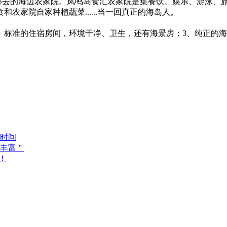
天必去的海边农家院。凤鸣岛食汇农家院是集餐饮、娱乐、游泳、
家院自家种植蔬菜......当一回真正的海岛人。
、标准的住宿房间，环境干净、卫生，还有海景房；3、纯正的
时间
丰富＂
！