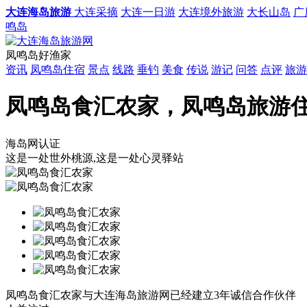
大连海岛旅游
大连采摘
大连一日游
大连境外旅游
大长山岛
广
鸣岛
凤鸣岛好渔家
资讯
凤鸣岛住宿
景点
线路
垂钓
美食
传说
游记
问答
点评
旅游
凤鸣岛食汇农家，凤鸣岛旅游住
海岛网认证
这是一处世外桃源,这是一处心灵驿站
凤鸣岛食汇农家与大连海岛旅游网已经建立3年诚信合作伙伴