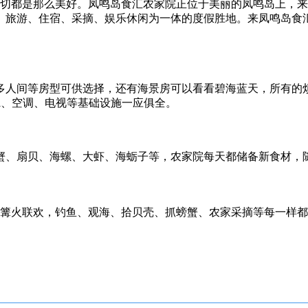
切都是那么美好。凤鸣岛食汇农家院正位于美丽的凤鸣岛上，来
、旅游、住宿、采摘、娱乐休闲为一体的度假胜地。来凤鸣岛食
多人间等房型可供选择，还有海景房可以看看碧海蓝天，所有的
fi、空调、电视等基础设施一应俱全。
蟹、扇贝、海螺、大虾、海蛎子等，农家院每天都储备新食材，
篝火联欢，钓鱼、观海、拾贝壳、抓螃蟹、农家采摘等每一样都