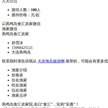
人关注过
接待人数：
100
人
接待价格：
元/起
渔家微信
凤鸣岛食汇农家
孙雪冰
15998425121
大连凤鸣岛
联系我时请告诉我从
大连海岛旅游网
推荐的，可能会有更多优
渔家介绍
价格表
住在渔家
吃在渔家
玩在渔家
渔家点评
凤鸣岛食汇农家院,名曰“食汇”，实则“实惠”！