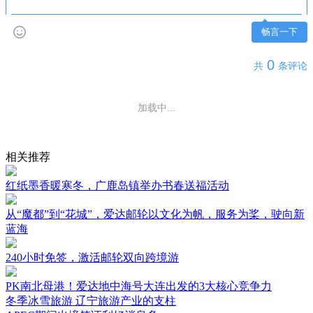
畅言一下
0
共
条评论
加载中...
相关推荐
红纸墨香暖寒冬，广鹿岛镇举办书春送福活动
从“魔都”到“花城”，爱达邮轮以文化为帆，服务为桨，驶向新
蓝海
240小时免签，激活邮轮双向跨境游
PK南北母港！爱达地中海号大连出发的3大核心竞争力
冬季冰雪旅游 辽宁旅游产业的支柱