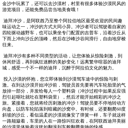
金沙中玩累了，还可以去沙漠村，村里有很多体验沙漠民风的
游览项目，还能免费品尝当地美食哦！
迪拜冲沙，是阿联酋乃至整个阿拉伯地区最受欢迎的民间趣
味运动之一，冲沙的方式大同小异。冲沙者可以驾驶着自家的
四轮驱动越野车，也可以乘坐专门配置的吉普车，沿着沙丘从
下而上冲向沙丘的顶峰，然后在沙峰沙谷间滑行，自由地穿梭
往来。
迪拜冲沙有多种不同类型的活动，让您体验从惊险刺激，到
休闲舒适，再到疯狂迷醉的美妙变化！远离繁华喧嚣的迪拜
城，感受一个不一样的迪拜，沉醉于阿拉伯文化的魅力。
投入沙漠的怀抱，您立即体验到沙漠驾车途中的惊险与刺
激。在到达沙漠开始冲沙前，驾驶员首先要将汽车轮胎里的气
放掉一部分，并发给每人一个塑料袋（冲沙过程中如果反应强
烈引起呕吐就吐在塑料袋里），然后才能开始精彩的冲沙之
旅。紧接着，您就将经历刺激的冲沙！驾驶员要不停地转动方
向盘，以防车轮陷落到暗藏的沙窝中。有时候，还要翻爬60度
斜坡的沙丘，看似温柔的沙漠就像安了弹簧一样，车子就这样
一路颠簸着，车里的人在一路惊叫狂欢着，在阿联酋迪拜美丽
的沙漠里体验着这犹如翻滚列车般翻腾奔驰的快感。