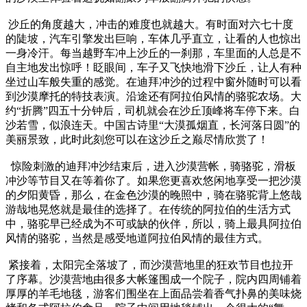
沙丘的角度越大，冲击的难度也就越大。有时面对六七十度
的陡坡，汽车引擎发出巨响，车体几乎直立，让看的人也惊出
一身冷汗。每当越野车冲上沙丘的一刹那，车里面的人总是不
自主地发出惊呼！眨眼间，车子又飞快地滑下沙丘，让人有种
坐过山车般失重的感觉。在迪拜冲沙的过程中窗外随时可以看
到沙漠摩托的特技表演。沿途还有阿拉伯风情的骆驼农场。大
约“折腾”四五十分钟后，司机就会在沙丘顶峰将车停下来。白
沙若雪，似浪连天。中国古诗里“大漠孤烟直，长河落日圆”的
美丽景致，此时此刻您可以在这沙丘之巅尽情欣赏了！
惊险刺激的迪拜冲沙结束后，进入沙漠营帐，骑骆驼，滑板
冲沙等节目又在等着你了。如果您更喜欢悠闲地享受一把沙漠
的夕阳黄昏，那么，在金色沙漠的晚照中，骑在骆驼背上悠哉
游哉地晃悠就是最佳的选择了。在传统的阿拉伯的生活方式
中，骆驼早已经成为不可或缺的伙伴，所以，骑上最具阿拉伯
风情的骆驼，当然是感受地道阿拉伯风情的最佳方式。
紧接着，太阳完全落坡了，而沙漠营地里的狂欢节目也拉开
了序幕。沙漠营地由很多大帐篷围成一个院子，院内四周铺着
厚厚的羊毛地毯，游客们围坐在上面品尝着香气扑鼻的美味烧