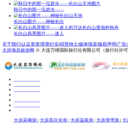
秋日中的那一泓碧水——
长白山图片——神秘长白
长白山风景图片——迷人
关于我们
|
认证资质
|
荣誉纪实
|
招贤纳士
|
媒体报道
|
版权声明
|
广告
大连海岛旅游网
※ 大连万维国际旅行社有限公司（旅行社许可证号：
大连采摘游
|
大连高尔夫游
|
大连温泉游
|
大连滑雪游
|
大