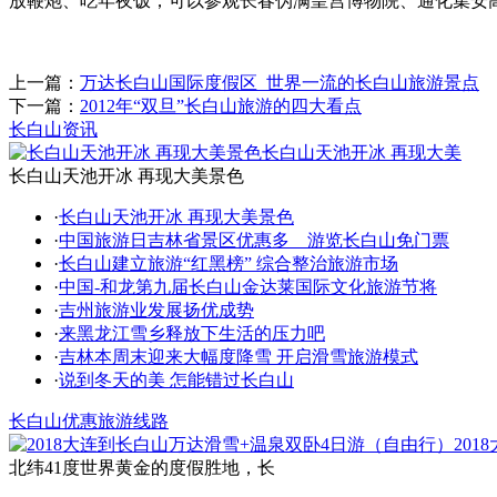
放鞭炮、吃年夜饭；可以参观长春伪满皇宫博物院、通化集安
上一篇：
万达长白山国际度假区_世界一流的长白山旅游景点
下一篇：
2012年“双旦”长白山旅游的四大看点
长白山资讯
长白山天池开冰 再现大美
长白山天池开冰 再现大美景色
·
长白山天池开冰 再现大美景色
·
中国旅游日吉林省景区优惠多 游览长白山免门票
·
长白山建立旅游“红黑榜” 综合整治旅游市场
·
中国-和龙第九届长白山金达莱国际文化旅游节将
·
吉州旅游业发展扬优成势
·
来黑龙江雪乡释放下生活的压力吧
·
吉林本周末迎来大幅度降雪 开启滑雪旅游模式
·
说到冬天的美 怎能错过长白山
长白山优惠旅游线路
20
北纬41度世界黄金的度假胜地，长