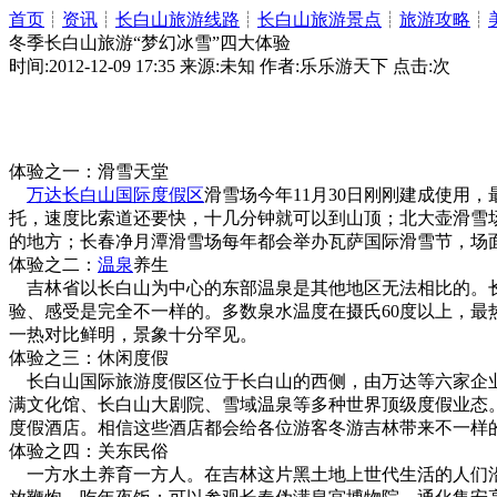
首页
┊
资讯
┊
长白山旅游线路
┊
长白山旅游景点
┊
旅游攻略
┊
冬季长白山旅游“梦幻冰雪”四大体验
时间:2012-12-09 17:35 来源:未知 作者:乐乐游天下 点击:
次
体验之一：滑雪天堂
万达长白山国际度假区
滑雪场今年11月30日刚刚建成使
托，速度比索道还要快，十几分钟就可以到山顶；北大壶滑雪
的地方；长春净月潭滑雪场每年都会举办瓦萨国际滑雪节，场
体验之二：
温泉
养生
吉林省以长白山为中心的东部温泉是其他地区无法相比的。长
验、感受是完全不一样的。多数泉水温度在摄氏60度以上，最
一热对比鲜明，景象十分罕见。
体验之三：休闲度假
长白山国际旅游度假区位于长白山的西侧，由万达等六家企业
满文化馆、长白山大剧院、雪域温泉等多种世界顶级度假业态
度假酒店。相信这些酒店都会给各位游客冬游吉林带来不一样
体验之四：关东民俗
一方水土养育一方人。在吉林这片黑土地上世代生活的人们沿