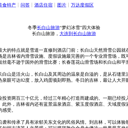
美食特产
┊
问答
┊
酒店住宿
┊
图片
┊
万达度假区
冬季
长白山旅游
“梦幻冰雪”四大体验
长白山旅游，
大连到长白山旅游
用，最大的特点就是雪道一直修到酒店门前；长白山天然滑雪公园
场是吉林省内滑雪设施、度假设施最完善的一个专业滑雪场，既
面丝毫不逊于国外的滑雪比赛；长春莲花山滑雪场和长白山和平
白山是活火山，长白山及其周边的温泉是自溢的，是从石缝里
热泉眼可达82度，放入鸡蛋顷刻即熟。冬日的吉林，最让人大开眼
投资两百三十亿元，经过三年精心打造而建成的。一期已经投
。此外，吉林省内还有蓝景温泉酒店、紫玉度假酒店、天域度假
的感受。
袭和传承了具有浓郁关东文化的民俗风情。到吉林，可以体验