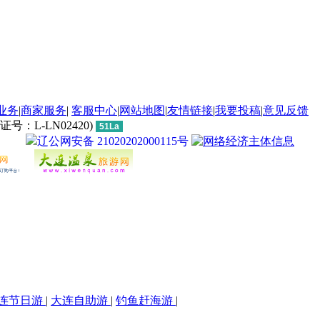
业务
|
商家服务
|
客服中心
|
网站地图
|
友情链接
|
我要投稿
|
意见反馈
L-LN02420)
51La
辽公网安备 21020202000115号
连节日游
|
大连自助游
|
钓鱼赶海游
|