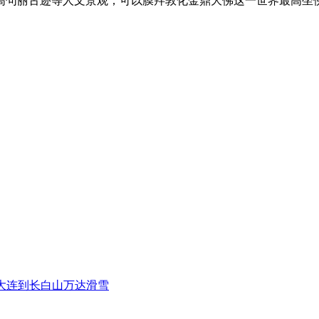
高句丽古迹等人文景观；可以膜拜敦化金鼎大佛这一世界最高坐
18大连到长白山万达滑雪