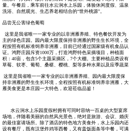
量。午餐后，乘车前往水云涧水上乐园，体验休闲度假、温泉
洗浴、自然观光、生态养老相结合的“世外桃源”。
品尝无公害绿色葡萄
这里是我省唯一一家专业的以非洲雁养殖、特色餐饮开发为
主的绿色庄园。园内最大限度保持非洲雁的野生生长环境，全
程按照有机标准饲养非洲雁，目前已经通过国家级有机食品认
证。鸿野庄园斥资1000万，打造鸿野特色采摘项目，种植面
积：40亩，包含5个主题采摘区，7个大棚。主要种植品类设有
草莓、软枣、葡萄、桑椹、樱桃、梨等多种水果以及应季蔬菜
这里是我省唯一一家专业的以非洲雁养殖、园内最大限度保
持非洲雁的野生生长环境，全程按照有机标准饲养非洲雁，大
雁美食更是本庄园一大特色，欢迎莅临品鉴！
水云涧水上乐园度假村拥有可同时容纳一百桌的大型宴席
场地，伴随着美丽的自然风光景色，绝对是旅游、会议、婚庆
的最佳宴请场所。除了酒店的特色地方美食外，水上乐园内还
设有餐厅，既有汉堡炸鸡等西餐，又有盖饭面条等中餐，可满