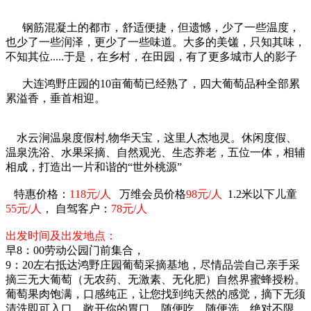
钢筋混凝土的都市，舒适便捷，但遗憾，少了一些温度，
也少了一些润泽，更少了一些味道。大多的美馐，只知其味，
不知其位.....于是，在乡村，在田园，有了更多城市人的影子
大连鸿野庄园的10亩葡萄已经熟了，四大葡萄品种全部累
累溢香，垂首相迎。
水云涧温泉度假村,物华天宝，这里人杰地灵。休闲度假、
温泉洗浴、水果采摘、自然观光、生态养老，五位一体，相辅
相成，打造出一片和谐的“世外桃源”
特惠价格：
118元/人
万维会员价格
98元/人
1.2米以下儿童
55元/人
， 自驾客户：
78元/人
出发时间及出发地点：
早8：00劳动公园门前集合，
9：20左右抵达鸿野庄园葡萄采摘基地，尽情品尝自己亲手采
摘三无大葡萄（无农药、无激素、无化肥）自然界蜜蜂授粉。
葡萄果肉饱满，口感纯正，让您找到纯天然的感觉，摘下无须
清洗即可入口。敞开你的胃口，随便吃、随便选，绝对不限