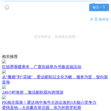
畅言一下
0
共
条评论
还没有评论，快来抢沙发吧~
相关推荐
红纸墨香暖寒冬，广鹿岛镇举办书春送福活动
从“魔都”到“花城”，爱达邮轮以文化为帆，服务为桨，驶向新
蓝海
240小时免签，激活邮轮双向跨境游
PK南北母港！爱达地中海号大连出发的3大核心竞争力
爱情圣地—大连薰衣草庄园，东方的普罗旺斯