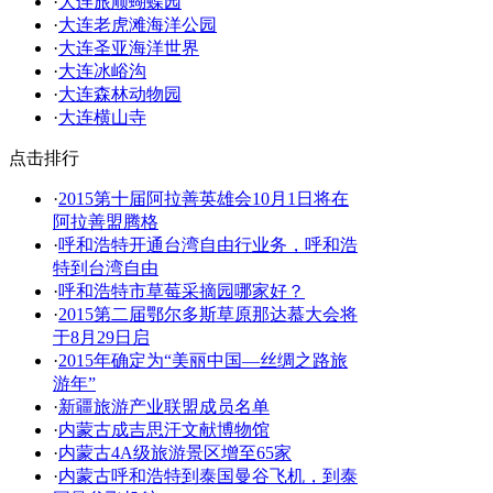
·
大连旅顺蝴蝶园
·
大连老虎滩海洋公园
·
大连圣亚海洋世界
·
大连冰峪沟
·
大连森林动物园
·
大连横山寺
点击排行
·
2015第十届阿拉善英雄会10月1日将在
阿拉善盟腾格
·
呼和浩特开通台湾自由行业务，呼和浩
特到台湾自由
·
呼和浩特市草莓采摘园哪家好？
·
2015第二届鄂尔多斯草原那达慕大会将
于8月29日启
·
2015年确定为“美丽中国—丝绸之路旅
游年”
·
新疆旅游产业联盟成员名单
·
内蒙古成吉思汗文献博物馆
·
内蒙古4A级旅游景区增至65家
·
内蒙古呼和浩特到泰国曼谷飞机，到泰