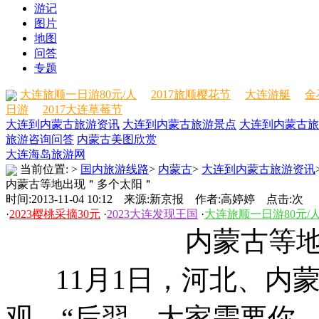
游记
图片
地图
问答
专题
大连旅顺一日游80元/人
2017旅顺樱花节
大连游艇
金
日游
2017大连草莓节
大连到内蒙古旅游资讯
大连到内蒙古旅游景点
大连到内蒙古旅
旅游咨询问答
内蒙古美图欣赏
大连海岛旅游网
当前位置:
>
国内旅游线路
>
内蒙古
>
大连到内蒙古旅游资讯
内蒙古等地出现＂多个太阳＂
时间:2013-11-04 10:12 来源:新京报 作者:高婷婷 点击:
次
·
2023樱桃采摘30元
·
2023大连发现王国
·
大连旅顺一日游80元/
内蒙古等地
11月1日，河北、内蒙
观。“后羿，大家需要你。