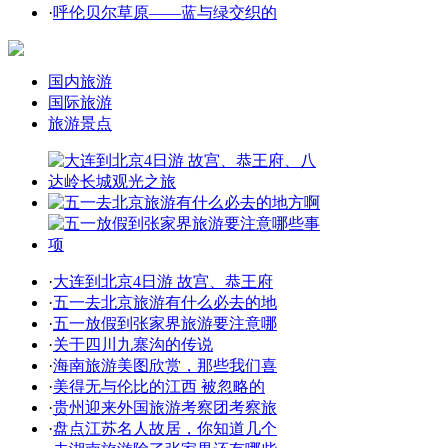
·
呼伦贝尔草原——蓝与绿交织的
国内旅游
国际旅游
旅游景点
·
大连到北京4日游 故宫、恭王府
·
五一去北京旅游有什么必去的地
·
五一放假到张家界旅游要注意哪
·
关于四川九寨沟的传说
·
海南旅游美图欣赏，那些我们喜
·
美得无与伦比的江西 被忽略的
·
贵州迎来外国旅游考察团考察旅
·
盘点江苏名人故居，你知道几个