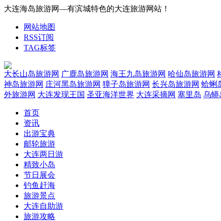
大连海岛旅游网—有滨城特色的大连旅游网站！
网站地图
RSS订阅
TAG标签
大长山岛旅游网
广鹿岛旅游网
海王九岛旅游网
哈仙岛旅游网
神岛旅游网
庄河黑岛旅游网
獐子岛旅游网
长兴岛旅游网
蛤蜊
外旅游网
大连发现王国
圣亚海洋世界
大连采摘网
塞里岛
乌蟒
首页
资讯
出游宝典
邮轮旅游
大连两日游
精致小岛
节日展会
钓鱼赶海
旅游景点
大连自助游
旅游攻略