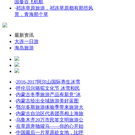
国曼谷飞机航
·
祁连草原旅游，祁连草原都有那些风
景，青海那个草
最新资讯
大连一日游
海岛旅游
·
2016-2017阿尔山国际养生冰雪
·
呼伦贝尔骆驼文化节 冰雪和民
·
内蒙古冬季旅游产品有新意“冰
·
内蒙古绘出全域旅游美好蓝图
·
鄂尔多斯旅游体验季带来旅游大
·
内蒙古自治区代表团亮相上海旅
·
乌鲁木齐20万市民签文明旅游公
·
在草原奔驰骏马——你的心开始
·
中国最后一片草原处女地，比呼