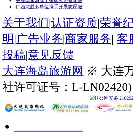
·
去湖南旅游除了张家界还有哪些
·
广西龙胜多单位携手开展志愿服
关于我们
|
认证资质
|
荣誉
明
|
广告业务
|
商家服务
|
客
投稿
|
意见反馈
大连海岛旅游网
※ 大连
社许可证号：L-LN02420
辽公网安备 210202