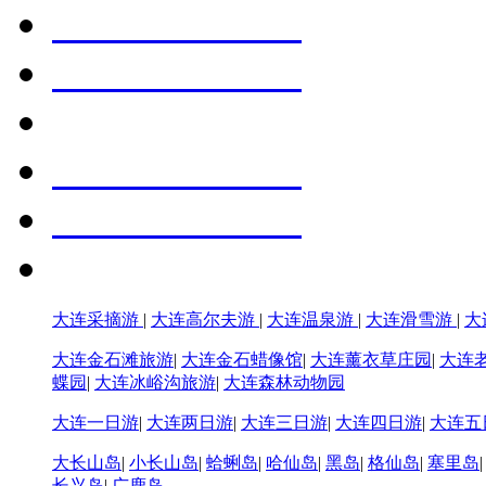
大连采摘游
|
大连高尔夫游
|
大连温泉游
|
大连滑雪游
|
大
大连金石滩旅游
|
大连金石蜡像馆
|
大连薰衣草庄园
|
大连
蝶园
|
大连冰峪沟旅游
|
大连森林动物园
大连一日游
|
大连两日游
|
大连三日游
|
大连四日游
|
大连五
大长山岛
|
小长山岛
|
蛤蜊岛
|
哈仙岛
|
黑岛
|
格仙岛
|
塞里岛
长兴岛
|
广鹿岛