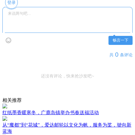
登录
畅言一下
0
共
条评论
还没有评论，快来抢沙发吧~
相关推荐
红纸墨香暖寒冬，广鹿岛镇举办书春送福活动
从“魔都”到“花城”，爱达邮轮以文化为帆，服务为桨，驶向新
蓝海