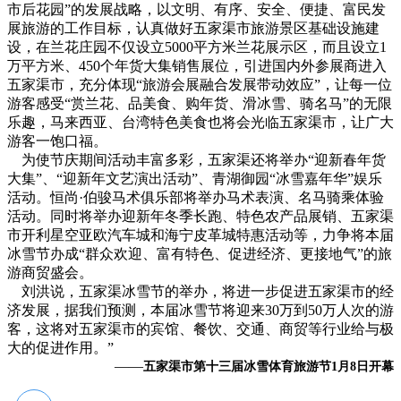
市后花园”的发展战略，以文明、有序、安全、便捷、富民发
展旅游的工作目标，认真做好五家渠市旅游景区基础设施建
设，在兰花庄园不仅设立5000平方米兰花展示区，而且设立1
万平方米、450个年货大集销售展位，引进国内外参展商进入
五家渠市，充分体现“旅游会展融合发展带动效应”，让每一位
游客感受“赏兰花、品美食、购年货、滑冰雪、骑名马”的无限
乐趣，马来西亚、台湾特色美食也将会光临五家渠市，让广大
游客一饱口福。
为使节庆期间活动丰富多彩，五家渠还将举办“迎新春年货
大集”、“迎新年文艺演出活动”、青湖御园“冰雪嘉年华”娱乐
活动。恒尚·伯骏马术俱乐部将举办马术表演、名马骑乘体验
活动。同时将举办迎新年冬季长跑、特色农产品展销、五家渠
市开利星空亚欧汽车城和海宁皮革城特惠活动等，力争将本届
冰雪节办成“群众欢迎、富有特色、促进经济、更接地气”的旅
游商贸盛会。
刘洪说，五家渠冰雪节的举办，将进一步促进五家渠市的经
济发展，据我们预测，本届冰雪节将迎来30万到50万人次的游
客，这将对五家渠市的宾馆、餐饮、交通、商贸等行业给与极
大的促进作用。”
——
五家渠市第十三届冰雪体育旅游节1月8日开幕