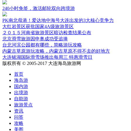
240小时免签，激活邮轮双向跨境游
PK南北母港！爱达地中海号大连出发的3大核心竞争力
大红岩景区获批国家4A级旅游景区
２０１５河南省旅游景区暗访检查结果公布
北京滑雪旅游因申奥成功受追捧
台北河滨公园都有哪些，简略游玩攻略
内蒙古草原游玩攻略，内蒙古草原不得不去的好地方
大连铭湖国际滑雪场推出每周三 特惠滑雪日
版权所有 © 2005-2017 大连海岛旅游网
首页
海岛游
国内游
出境游
自助游
旅游景点
资讯
问答
攻略
美图