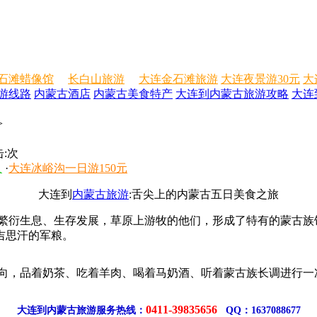
石滩蜡像馆
长白山旅游
大连金石滩旅游
大连夜景游30元
大
游线路
内蒙古酒店
内蒙古美食特产
大连到内蒙古旅游攻略
大连
>
:
次
人
·
大连冰峪沟一日游150元
大连到
内蒙古旅游
:舌尖上的内蒙古五日美食之旅
衍生息、生存发展，草原上游牧的他们，形成了特有的蒙古族
吉思汗的军粮。
，品着奶茶、吃着羊肉、喝着马奶酒、听着蒙古族长调进行一
0411-39835656
大连到内蒙古旅游服务热线：
QQ：1637088677