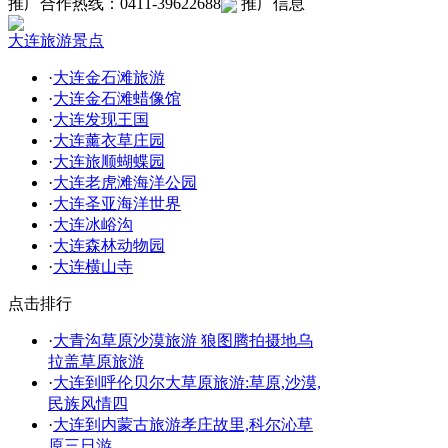
推广合作热线：0411-39622688
推广信息
大连旅游景点
·
大连金石滩旅游
·
大连金石滩蜡像馆
·
大连发现王国
·
大连薰衣草庄园
·
大连旅顺蝴蝶园
·
大连老虎滩海洋公园
·
大连圣亚海洋世界
·
大连冰峪沟
·
大连森林动物园
·
大连横山寺
点击排行
·
大青沟草原沙漠旅游 狼图腾拍摄地乌
拉盖草原旅游
·
大连到呼伦贝尔大草原旅游:草原,沙漠,
民族风情四
·
大连到内蒙古旅游孝庄故里,科尔沁草
原三日游