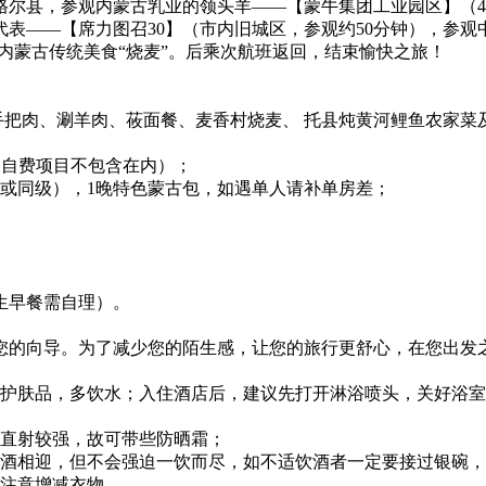
尔县，参观内蒙古乳业的领头羊——【蒙牛集团工业园区】（40
表——【席力图召30】（市内旧城区，参观约50分钟），参观中
尝内蒙古传统美食“烧麦”。后乘次航班返回，结束愉快之旅！
手把肉、涮羊肉、莜面餐、麦香村烧麦、 托县炖黄河鲤鱼农家菜
及自费项目不包含在内）；
或同级），1晚特色蒙古包，如遇单人请补单房差；
生早餐需自理）。
的向导。为了减少您的陌生感，让您的旅行更舒心，在您出发
护肤品，多饮水；入住酒店后，建议先打开淋浴喷头，关好浴室
9月直射较强，故可带些防晒霜；
以酒相迎，但不会强迫一饮而尽，如不适饮酒者一定要接过银碗
请注意增减衣物。