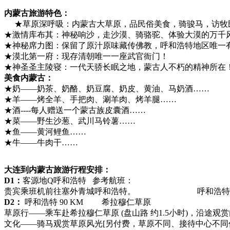
内蒙古旅游特色：
★草原深呼吸：内蒙古大草原，品民俗美食，骑骏马，访牧
★激情库布其：神秘响沙，走沙漠、骑骆驼、体验大漠的万千
★神秘席力图：保留了原汁原味藏传佛教，呼和浩特地区唯一
★漠北第一府：现存清朝唯一一座武官衙门！
★神圣圣主陵寝：一代天骄长眠之地，蒙古人不朽的精神所在
美食内蒙古：
★奶——奶茶、奶酪、奶豆腐、奶皮、黄油、马奶酒……
★羊——烤全羊、手把肉、涮羊肉、烤羊腿……
★酒----每人赠送一个蒙古族皮囊酒……
★菜——野生沙葱、武川马铃薯……
★鱼——黄河鲤鱼……
★牛——牛肉干……
大连到内蒙古旅游行程安排：
D1：
客源地Q呼和浩特 参考航班：
贵宾乘班机前往塞外青城呼和浩特。 呼和浩
D2：
呼和浩特 90 KM 希拉穆仁草原
草原行——乘车赴希拉穆仁草原 (盘山路 约1.5小时)，沿
文化——骑马观赏草原风光[另付费，草原不同、接待中心不