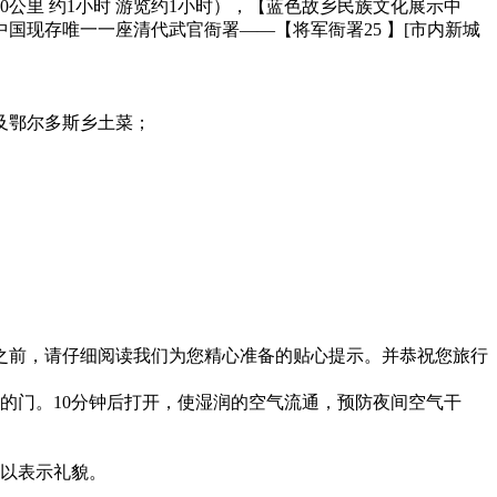
公里 约1小时 游览约1小时），【蓝色故乡民族文化展示中
国现存唯一一座清代武官衙署——【将军衙署25 】[市内新城
及鄂尔多斯乡土菜；
之前，请仔细阅读我们为您精心准备的贴心提示。并恭祝您旅行
的门。10分钟后打开，使湿润的空气流通，预防夜间空气干
，以表示礼貌。