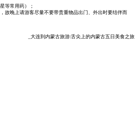
沙星等常用药）；
方，故晚上请游客尽量不要带贵重物品出门、外出时要结伴而
_大连到内蒙古旅游:舌尖上的内蒙古五日美食之旅