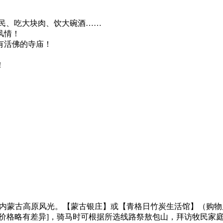
民、吃大块肉、饮大碗酒……
风情！
有活佛的寺庙！
！
特
途观赏内蒙古高原风光。【蒙古银庄】或【青格日竹炭生活馆】（购
同价格略有差异]，骑马时可根据所选线路祭敖包山，拜访牧民家