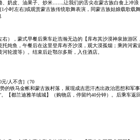
酪、奶皮、油果子、炒米……,让我们的舌尖在蒙古族白食上冲浪
晚会[1小时左右]或观赏蒙古族传统歌舞表演，同蒙古族姑娘载歌
包
斯
0左右），蒙式早餐后乘车赴浩瀚无边的【库布其沙漠神泉旅游区，含
克托炖鱼，午餐后在这里登库布齐沙漠，观大漠孤烟；乘跨河索
黄河轮渡等）。结束后赴鄂尔多斯，入住酒店。
/人不含]（70
浩大声势的铁马金帐和蒙古族村落，展现成吉思汗杰出政治思想和
汗”。【都兰迪雅羊绒城】（购物店，停留约40分钟）。后乘车返