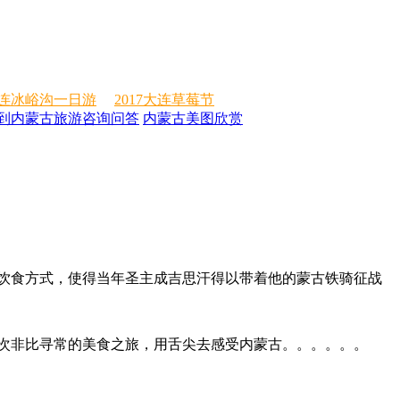
连冰峪沟一日游
2017大连草莓节
到内蒙古旅游咨询问答
内蒙古美图欣赏
饮食方式，使得当年圣主成吉思汗得以带着他的蒙古铁骑征战
次非比寻常的美食之旅，用舌尖去感受内蒙古。。。。。。