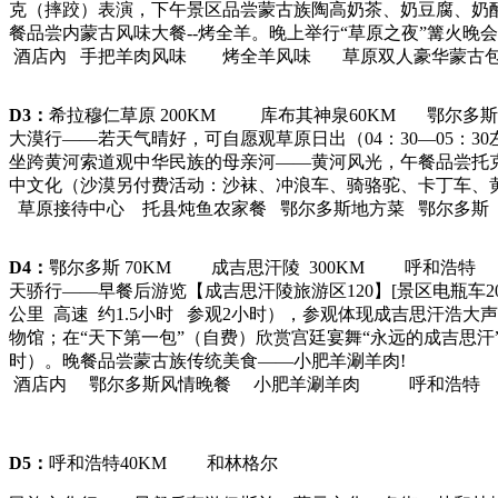
克（摔跤）表演，下午景区品尝蒙古族陶高奶茶、奶豆腐、奶
餐品尝内蒙古风味大餐--烤全羊。晚上举行“草原之夜”篝火
酒店內 手把羊肉风味 烤全羊风味 草原双人豪华蒙古
D3：
希拉穆仁草原 200KM 库布其神泉60KM 鄂尔多
大漠行——若天气晴好，可自愿观草原日出（04：30—05：3
坐跨黄河索道观中华民族的母亲河——黄河风光，午餐品尝托
中文化（沙漠另付费活动：沙袜、冲浪车、骑骆驼、卡丁车、
草原接待中心 托县炖鱼农家餐 鄂尔多斯地方菜 鄂尔多斯
D4：
鄂尔多斯 70KM 成吉思汗陵 300KM 呼和浩特
天骄行——早餐后游览【成吉思汗陵旅游区120】[景区电瓶车20元
公里 高速 约1.5小时 参观2小时），参观体现成吉思汗
物馆；在“天下第一包”（自费）欣赏宫廷宴舞“永远的成吉思
时）。晚餐品尝蒙古族传统美食——小肥羊涮羊肉!
酒店内 鄂尔多斯风情晚餐 小肥羊涮羊肉 呼和浩特
D5：
呼和浩特40KM 和林格尔