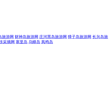
岛旅游网
财神岛旅游网
庄河黑岛旅游网
獐子岛旅游网
长兴岛旅
连采摘网
塞里岛
乌蟒岛
凤鸣岛