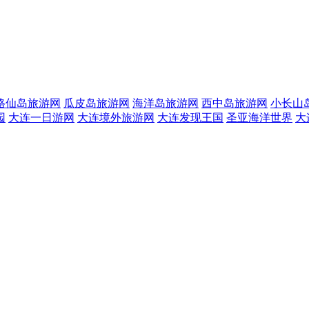
格仙岛旅游网
瓜皮岛旅游网
海洋岛旅游网
西中岛旅游网
小长山
园
大连一日游网
大连境外旅游网
大连发现王国
圣亚海洋世界
大