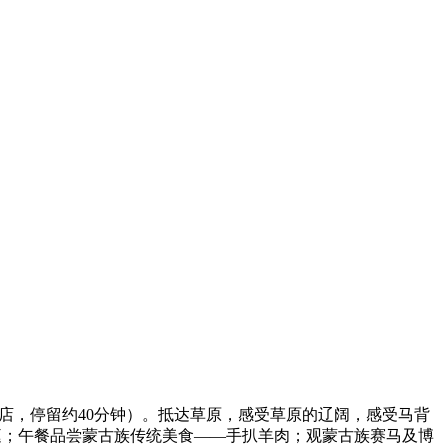
物店，停留约40分钟）。抵达草原，感受草原的辽阔，感受马背
庭；午餐品尝蒙古族传统美食——手扒羊肉；观蒙古族赛马及博