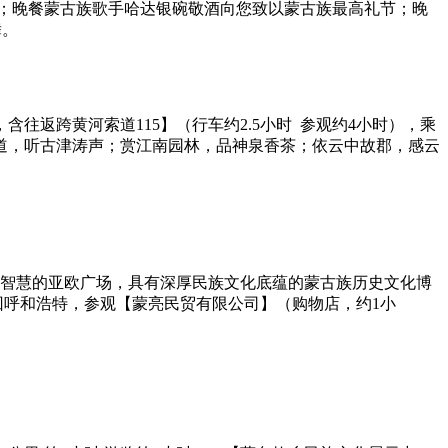
；晚餐蒙古族歌手哈达银碗敬酒向您致以蒙古族最高礼节；晚
载舞。
往返跨黄河索道115】（行车约2.5小时 参观约4小时），乘
道，听古津涛声；赏江南园林，品神泉香茶；依云中故郡，感云
军事智慧的亚欧广场，具有深厚民族文化底蕴的蒙古族历史文化博
回呼和浩特，参观【蒙亮民贸有限公司】（购物店，约1小