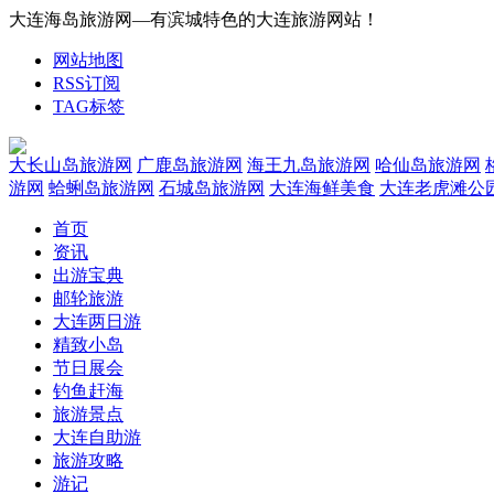
大连海岛旅游网—有滨城特色的大连旅游网站！
网站地图
RSS订阅
TAG标签
大长山岛旅游网
广鹿岛旅游网
海王九岛旅游网
哈仙岛旅游网
游网
蛤蜊岛旅游网
石城岛旅游网
大连海鲜美食
大连老虎滩公
首页
资讯
出游宝典
邮轮旅游
大连两日游
精致小岛
节日展会
钓鱼赶海
旅游景点
大连自助游
旅游攻略
游记