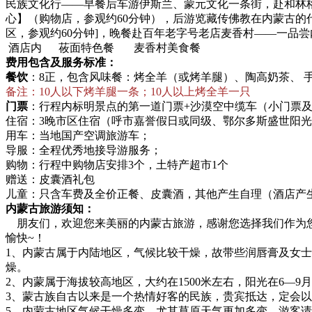
民族文化行——早餐后车游伊斯兰、蒙元文化一条街，赴和林格
心】（购物店，参观约60分钟），后游览藏传佛教在内蒙古的代
区，参观约60分钟]，晚餐赴百年老字号老店麦香村——一品
酒店内 莜面特色餐 麦香村美食餐
费用包含及服务标准：
餐饮
：8正，包含风味餐：烤全羊（或烤羊腿）、陶高奶茶、 
备注：10人以下烤羊腿一条；10人以上烤全羊一只
门票
：行程内标明景点的第一道门票+沙漠空中缆车（小门票
住宿：3晚市区住宿（呼市嘉誉假日或同级、鄂尔多斯盛世阳光
用车：当地国产空调旅游车；
导服：全程优秀地接导游服务；
购物：行程中购物店安排3个，土特产超市1个
赠送：皮囊酒礼包
儿童：只含车费及全价正餐、皮囊酒，其他产生自理（酒店产
内蒙古旅游须知：
朋友们，欢迎您来美丽的内蒙古旅游，感谢您选择我们作为您
愉快~！
1、内蒙古属于内陆地区，气候比较干燥，故带些润唇膏及女士
燥。
2、内蒙属于海拔较高地区，大约在1500米左右，阳光在6—
3、蒙古族自古以来是一个热情好客的民族，贵宾抵达，定会
5、内蒙古地区气候干燥多变，尤其草原天气更加多变，游客