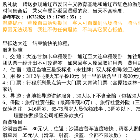
购礼物；赠送参观通辽市爱国主义教育基地和通辽市红色旅游
时间集合后，乘火车硬卧返回温暖的家。当天不含晚餐。
参考车次：（K7528次 19：17/05：35）；
温馨提示：草原自由活动期间，客人可自愿到马场骑马，骑马
原因无法观看，我社不做任何退款，不与其它景点抵值。
早抵达大连，结束愉快的旅程。
服务标准
1、交 通：大连/甘旗卡单程硬卧；通辽至大连单程硬卧；如往返
团队票一经开出不可改退签，如果因客人原因取消用票，费用
2、住 宿：通辽当地三星级标准（未挂牌）双人标准间(独卫/独
3、用 餐：3正2早 (接火车早餐10元 另一早酒店含早 正餐20元
4：门 票：行程所列景点第一大门票 大青沟门票（含原始森林
家访
5、导 游：含地接导游讲解服务，30人以下不含全陪（包括3
6、保险：旅行社责任险（最高保额20万）、旅行社意外险（
保险备注：3-16周岁、65-75周岁人员保额减半，3周岁以下、
理赔按照保险公司相应条款执行
自费项目
沙漠吉普车：80元/人，往返；沙漠吉普车速度较快，请客人
滑草园：35元/人（滑草、射箭、投篮、全部不限次数）；