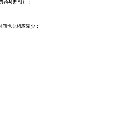
免费骑马照相）；
时间也会相应缩少；