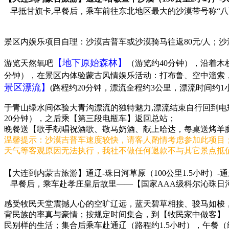
早抵甘旗卡,早餐后，乘车前往东北地区最大的沙漠带号称“八
景区内娱乐项目自理：沙漠吉普车或沙漠骑马往返80元/人；
【地下原始森林】
游览天然氧吧
（游览约40分钟），沿着
分钟），在景区内体验蒙古风情娱乐活动：打布鲁、空中溜索
景区漂流】
(路程约20分钟，漂流全程约3公里，漂流时间约
于青山绿水间体验大青沟漂流的独特魅力,漂流结束自行回到电
20分钟），之后乘【第三段电瓶车】返回总站；
晚餐送【歌手献唱祝酒歌、敬马奶酒、献上哈达，每桌送烤羊腿
温馨提示：沙漠吉普车速度较快，请客人酌情考虑参加此项目
天气等客观原因无法执行，我社不做任何退款不与其它景点抵
【大连到内蒙古旅游】通辽-珠日河草原（100公里1.5小时）-通辽
早餐后，乘车赴孝庄皇后故里——【国家AAA级科尔沁珠日河
感受牧民天堂震撼人心的空旷辽远，蓝天碧草相接、骏马如梭，
背民族的率真与豪情；按规定时间集合，到【牧民家中做客】（
民别样的生活；集合后乘车赴通辽（路程约1.5小时），午餐