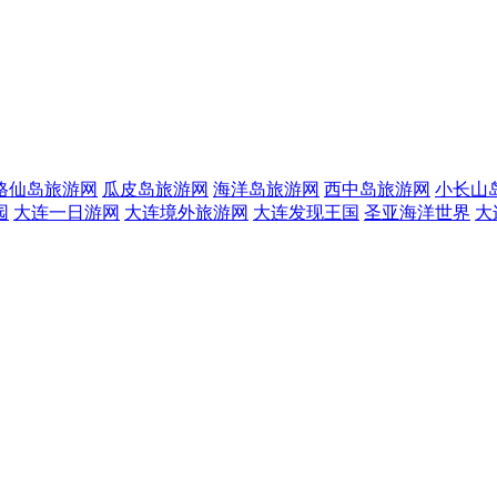
格仙岛旅游网
瓜皮岛旅游网
海洋岛旅游网
西中岛旅游网
小长山
园
大连一日游网
大连境外旅游网
大连发现王国
圣亚海洋世界
大