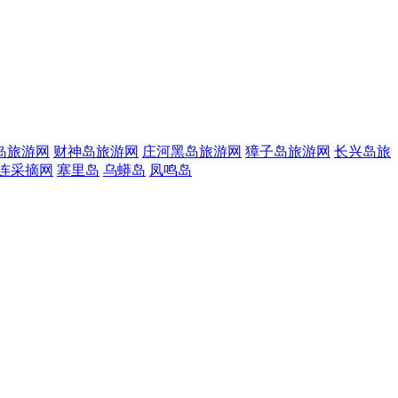
岛旅游网
财神岛旅游网
庄河黑岛旅游网
獐子岛旅游网
长兴岛旅
连采摘网
塞里岛
乌蟒岛
凤鸣岛