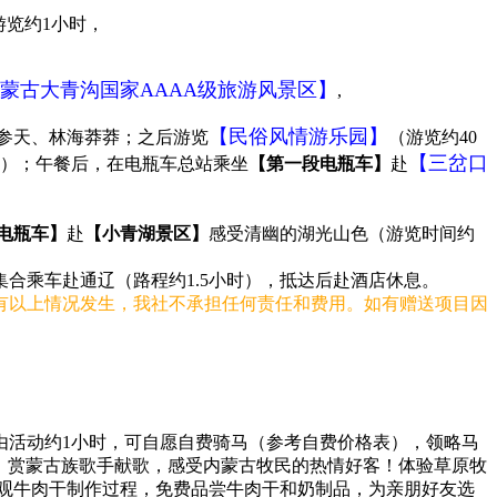
游览约1小时，
蒙古大青沟国家AAAA级旅游风景区】
,
【民俗风情游乐园】
树参天、林海莽莽；之后游览
（游览约40
【三岔口
有）；午餐后，在电瓶车总站乘坐
【第一段电瓶车】
赴
电瓶车】
赴
【小青湖景区】
感受清幽的湖光山色（游览时间约
合乘车赴通辽（路程约1.5小时），抵达后赴酒店休息。
有以上情况发生，我社不承担任何责任和费用。如有赠送项目因
由活动约1小时，可自愿自费骑马（参考自费价格表），领略马
琴、赏蒙古族歌手献歌，感受内蒙古牧民的热情好客！体验草原牧
参观牛肉干制作过程，免费品尝牛肉干和奶制品，为亲朋好友选