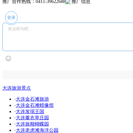
推广合作热线：0411-39622688
推广信息
登录
大连旅游景点
·
大连金石滩旅游
·
大连金石滩蜡像馆
·
大连发现王国
·
大连薰衣草庄园
·
大连旅顺蝴蝶园
·
大连老虎滩海洋公园