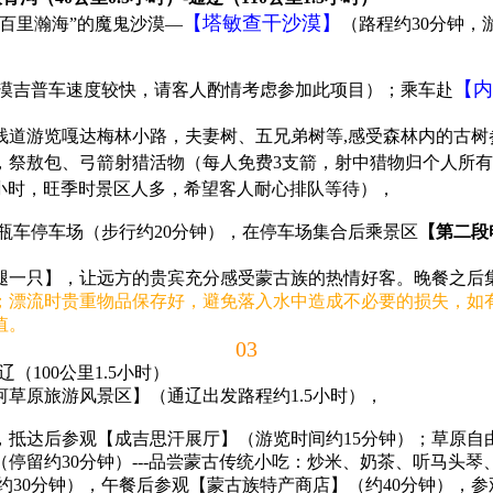
【塔敏查干沙漠】
百里瀚海”的魔鬼沙漠—
（路程约30分钟，
【内
沙漠吉普车速度较快，请客人酌情考虑参加此项目）；乘车赴
木栈道游览嘎达梅林小路，夫妻树、五兄弟树等,感受森林内的古
，祭敖包、弓箭射猎活物（每人免费3支箭，射中猎物归个人所
1小时，旺季时景区人多，希望客人耐心排队等待），
瓶车停车场（步行约20分钟），在停车场集合后乘景区
【第二段
一只】，让远方的贵宾充分感受蒙古族的热情好客。晚餐之后集
；漂流时贵重物品保存好，避免落入水中造成不必要的损失，如
值。
03
（100公里1.5小时）
草原旅游风景区】（通辽出发路程约1.5小时），
抵达后参观【成吉思汗展厅】（游览时间约15分钟）；草原自
停留约30分钟）---品尝蒙古传统小吃：炒米、奶茶、听马头
（约30分钟），午餐后参观【蒙古族特产商店】（约40分钟），