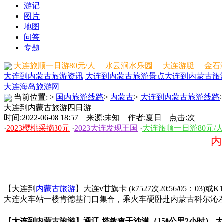
游记
图片
地图
问答
专题
大连旅顺一日游80元/人
水云涧水乐园
大连游艇
金石
大连到内蒙古旅游资讯
大连到内蒙古旅游景点
大连到内蒙古旅
大连海岛旅游网
当前位置:
>
国内旅游线路
>
内蒙古
>
大连到内蒙古旅游线路
大连到内蒙古旅游四日游
时间:2022-06-08 18:57 来源:未知 作者:夏日 点击:
次
·
2023樱桃采摘30元
·
2023大连发现王国
·
大连旅顺一日游80元/
内
【大连到
内蒙古旅游
】大连v甘旗卡 (k7527次20:56/05：03)或K1
大连火车站一楼肯德基门口集合，乘火车硬卧赴内蒙古科尔沁左
【大连到内蒙古旅游】通辽-塔敏查干沙漠（150公里2小时）-大青沟