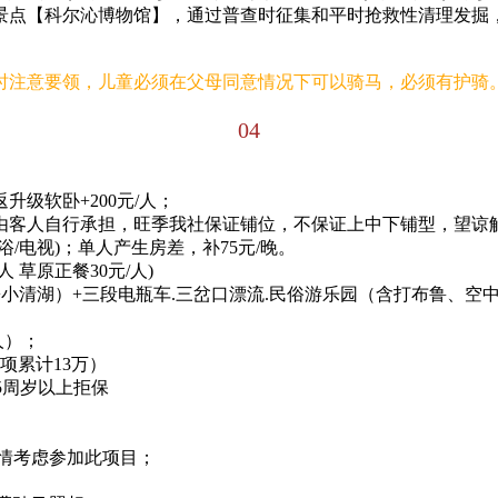
景点【科尔沁博物馆】，通过普查时征集和平时抢救性清理发掘
时注意要领，儿童必须在父母同意情况下可以骑马，必须有护骑
04
升级软卧+200元/人；
由客人自行承担，旺季我社保证铺位，不保证上中下铺型，望谅
浴/电视)；单人产生房差，补75元/晚。
/人 草原正餐30元/人)
+小清湖）+三段电瓶车.三岔口漂流.民俗游乐园（含打布鲁、空
0人）；
三项累计13万）
75周岁以上拒保
酌情考虑参加此项目；