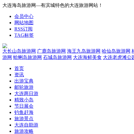
大连海岛旅游网—有滨城特色的大连旅游网站！
会员中心
网站地图
RSS订阅
TAG标签
大长山岛旅游网
广鹿岛旅游网
海王九岛旅游网
哈仙岛旅游网
游网
蛤蜊岛旅游网
石城岛旅游网
大连海鲜美食
大连老虎滩公
首页
资讯
出游宝典
邮轮旅游
大连两日游
精致小岛
节日展会
钓鱼赶海
旅游景点
大连自助游
旅游攻略