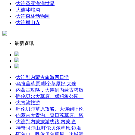
·
大连圣亚海洋世界
·
大连冰峪沟
·
大连森林动物园
·
大连横山寺
最新资讯
·
大连到内蒙古旅游四日游
·
乌拉盖草原 哪个草原好 大连
·
内蒙古攻略，大连到内蒙古塔敏
·
呼伦贝尔大草原、猛犸象公园、
·
大青沟旅游
·
呼伦贝尔草原攻略、大连到呼伦
·
内蒙古大青沟、查日苏草原、塔
·
大连到内蒙旅游线路 内蒙 查
·
神奇阿尔山.呼伦贝尔草原.边境
·
阿尔山、呼伦贝尔草原、边城满