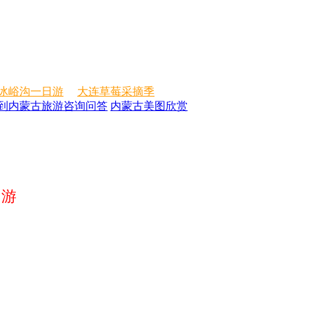
冰峪沟一日游
大连草莓采摘季
到内蒙古旅游咨询问答
内蒙古美图欣赏
日游