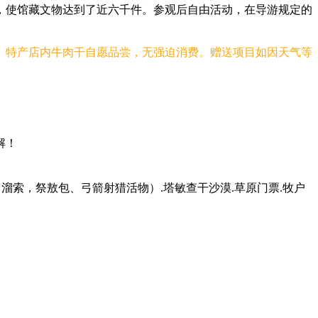
，使馆藏文物达到了近六千件。参观后自由活动，在导游规定的
。特产店内牛肉干自愿品尝，无强迫消费。赠送项目如因天气等
解！
中溜索，祭敖包、弓箭射猎活物）.塔敏查干沙漠.草原门票.牧户