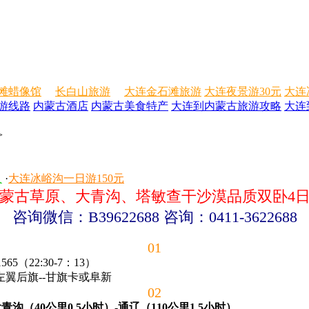
滩蜡像馆
长白山旅游
大连金石滩旅游
大连夜景游30元
大连
游线路
内蒙古酒店
内蒙古美食特产
大连到内蒙古旅游攻略
大连
>
人
·
大连冰峪沟一日游150元
蒙古草原、大青沟、塔敏查干沙漠品质双卧4
咨询微信：B39622688 咨询：0411-3622688
01
565（22:30-7：13）
翼后旗--甘旗卡或阜新
02
（40公里0.5小时）-通辽（110公里1.5小时）