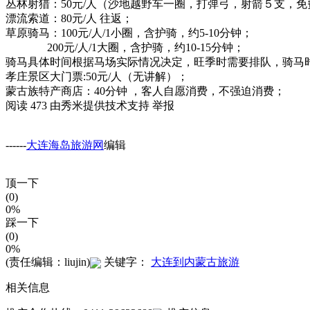
丛林射猎：50元/人（沙地越野车一圈，打弹弓，射箭５支，
漂流索道：80元/人 往返；
草原骑马：100元/人/1小圈，含护骑，约5-10分钟；
200元/人/1大圈，含护骑，约10-15分钟；
骑马具体时间根据马场实际情况决定，旺季时需要排队，骑马
孝庄景区大门票:50元/人（无讲解）；
蒙古族特产商店：40分钟 ，客人自愿消费，不强迫消费；
阅读 473 由秀米提供技术支持 举报
------
大连海岛旅游网
编辑
顶一下
(0)
0%
踩一下
(0)
0%
(责任编辑：liujin)
关键字：
大连到内蒙古旅游
相关信息