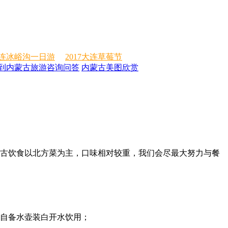
连冰峪沟一日游
2017大连草莓节
到内蒙古旅游咨询问答
内蒙古美图欣赏
蒙古饮食以北方菜为主，口味相对较重，我们会尽最大努力与餐
或自备水壶装白开水饮用；