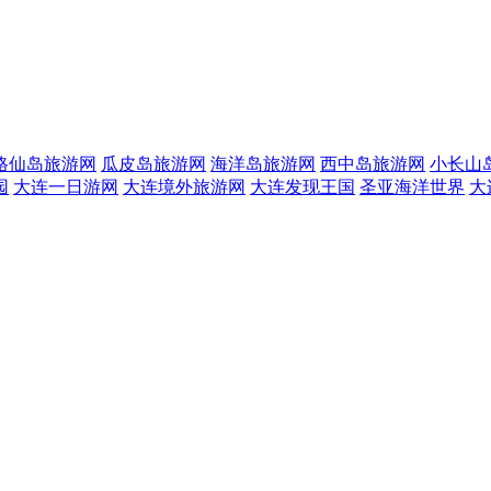
格仙岛旅游网
瓜皮岛旅游网
海洋岛旅游网
西中岛旅游网
小长山
园
大连一日游网
大连境外旅游网
大连发现王国
圣亚海洋世界
大