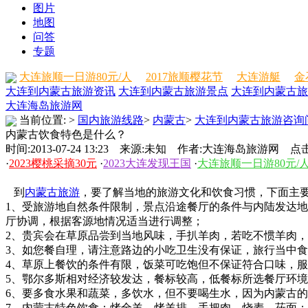
图片
地图
问答
专题
大连旅顺一日游80元/人
2017旅顺樱花节
大连游艇
金
大连到内蒙古旅游资讯
大连到内蒙古旅游景点
大连到内蒙古旅
大连海岛旅游网
当前位置:
>
国内旅游线路
>
内蒙古
>
大连到内蒙古旅游咨询
内蒙古饮食特色是什么？
时间:2013-07-24 13:23 来源:未知 作者:大连海岛旅游网 点击
·
2023樱桃采摘30元
·
2023大连发现王国
·
大连旅顺一日游80元/
到
内蒙古旅游
，要了解当地的旅游文化和饮食习惯，下面主
1、受旅游地自然条件限制，景点沿途餐厅的条件与内陆发达
厅协调，根据客源地情况适当进行调整；
2、贵宾会在草原品尝到当地风味，手扒羊肉，若吃不惯羊肉
3、如您餐自理，请注意路边的小吃卫生没有保证，旅行当中
4、草原上餐饮的条件有限，饭菜可吃饱但不保证符合口味，
5、鄂尔多斯相对经济较发达，餐标较高，低餐标所选餐厅环
6、要多食水果和蔬菜，多饮水，但不要喝生水，因为内蒙古
7、内蒙古特色饮食：烤全羊、烤羊排、手把肉、烧麦、莜面