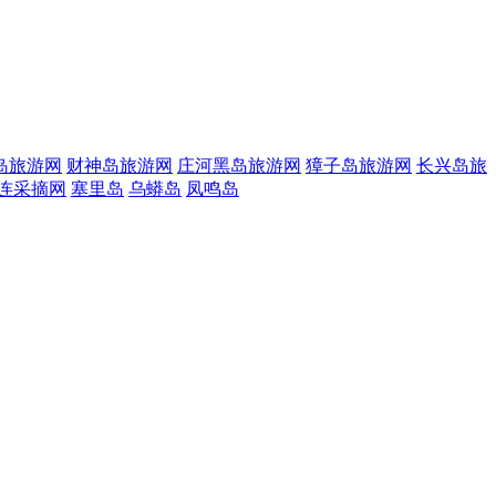
岛旅游网
财神岛旅游网
庄河黑岛旅游网
獐子岛旅游网
长兴岛旅
连采摘网
塞里岛
乌蟒岛
凤鸣岛