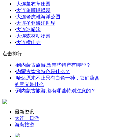
·
大连薰衣草庄园
·
大连旅顺蝴蝶园
·
大连老虎滩海洋公园
·
大连圣亚海洋世界
·
大连冰峪沟
·
大连森林动物园
·
大连横山寺
点击排行
·
到内蒙古旅游,想带些特产有哪些？
·
内蒙古饮食特色是什么？
·
哈达原来不止只有白色一种，它们蕴含
的意义是什么
·
到内蒙古旅游,都有哪些特别注意的？
最新资讯
大连一日游
海岛旅游