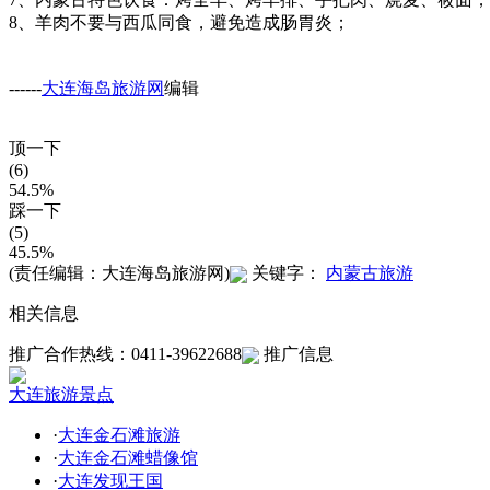
8、羊肉不要与西瓜同食，避免造成肠胃炎；
------
大连海岛旅游网
编辑
顶一下
(6)
54.5%
踩一下
(5)
45.5%
(责任编辑：大连海岛旅游网)
关键字：
内蒙古旅游
相关信息
推广合作热线：0411-39622688
推广信息
大连旅游景点
·
大连金石滩旅游
·
大连金石滩蜡像馆
·
大连发现王国