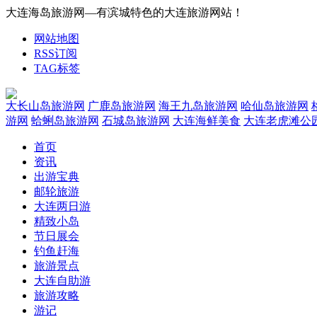
大连海岛旅游网—有滨城特色的大连旅游网站！
网站地图
RSS订阅
TAG标签
大长山岛旅游网
广鹿岛旅游网
海王九岛旅游网
哈仙岛旅游网
游网
蛤蜊岛旅游网
石城岛旅游网
大连海鲜美食
大连老虎滩公
首页
资讯
出游宝典
邮轮旅游
大连两日游
精致小岛
节日展会
钓鱼赶海
旅游景点
大连自助游
旅游攻略
游记