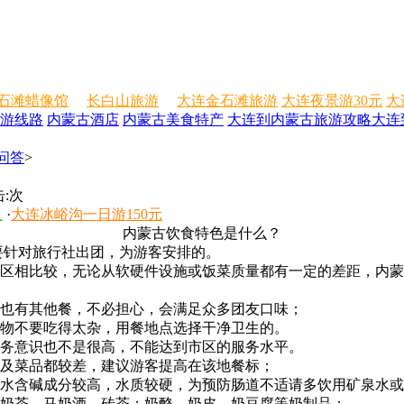
石滩蜡像馆
长白山旅游
大连金石滩旅游
大连夜景游30元
大
游线路
内蒙古酒店
内蒙古美食特产
大连到内蒙古旅游攻略
大连
问答
>
:
次
人
·
大连冰峪沟一日游150元
内蒙古饮食特色是什么？
要针对旅行社出团，为游客安排的。
地区相比较，无论从软硬件设施或饭菜质量都有一定的差距，内
，也有其他餐，不必担心，会满足众多团友口味；
食物不要吃得太杂，用餐地点选择干净卫生的。
服务意识也不是很高，不能达到市区的服务水平。
境及菜品都较差，建议游客提高在该地餐标；
的水含碱成分较高，水质较硬，为预防肠道不适请多饮用矿泉水
；奶茶、马奶酒、砖茶；奶酪、奶皮、奶豆腐等奶制品；