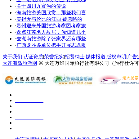
·
关于四川九寨沟的传说
·
海南旅游美图欣赏，那些我们喜
·
美得无与伦比的江西 被忽略的
·
贵州迎来外国旅游考察团考察旅
·
盘点江苏名人故居，你知道几个
·
去湖南旅游除了张家界还有哪些
·
广西龙胜多单位携手开展志愿服
关于我们
|
认证资质
|
荣誉纪实
|
招贤纳士
|
媒体报道
|
版权声明
|
广告
大连海岛旅游网
※ 大连万维国际旅行社有限公司（旅行社许可证号：