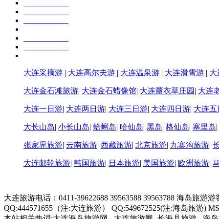
大连采摘游
|
大连高尔夫游
|
大连温泉游
|
大连滑雪游
|
大
大连金石滩旅游
|
大连金石蜡像馆
|
大连薰衣草庄园
|
大连
大连一日游
|
大连两日游
|
大连三日游
|
大连四日游
|
大连五
大长山岛
|
小长山岛
|
蛤蜊岛
|
哈仙岛
|
黑岛
|
格仙岛
|
塞里岛
张家界旅游
|
云南旅游
|
西藏旅游
|
北京旅游
|
九寨沟旅游
|
大连邮轮旅游
|
韩国旅游
|
日本旅游
|
美国旅游
|
欧洲旅游
|
大连旅游电话：0411-39622688 39563588 39563788 海岛旅游
QQ:444571655（注:大连旅游） QQ:549672525(注:海岛旅游) MSN:hd3
本站相关热词:大连海岛旅游网 - 大连旅游网 -长海县旅游 - 海岛