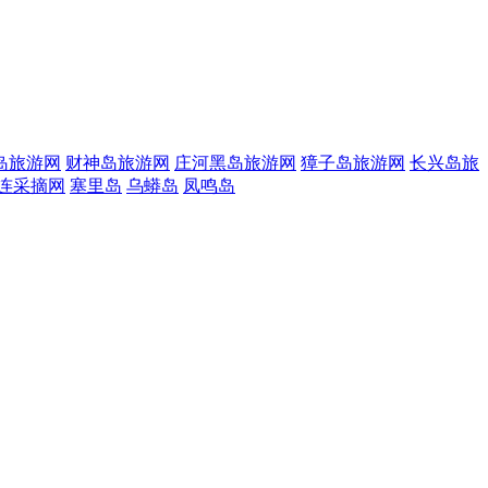
岛旅游网
财神岛旅游网
庄河黑岛旅游网
獐子岛旅游网
长兴岛旅
连采摘网
塞里岛
乌蟒岛
凤鸣岛