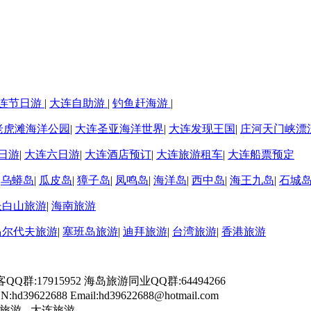
连节日游
|
大连自助游
|
钓鱼赶海游
|
老虎滩海洋公园
|
大连圣亚海洋世界
|
大连发现王国
|
庄河天门峡漂
日游
|
大连六日游
|
大连酒店预订
|
大连旅游租车
|
大连船票预定
|
乌蟒岛
|
瓜皮岛
|
獐子岛
|
凤鸣岛
|
海洋岛
|
西中岛
|
海王九岛
|
石城
长白山旅游
|
海南旅游
马尔代夫旅游
|
塞班岛旅游
|
迪拜旅游
|
台湾旅游
|
香港旅游
游客QQ群:17915952 海岛旅游同业QQ群:64494266
9622688 Email:hd39622688@hotmail.com
旅游 - 大连旅游