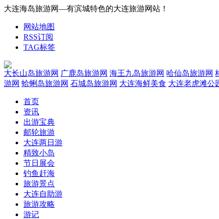
大连海岛旅游网—有滨城特色的大连旅游网站！
网站地图
RSS订阅
TAG标签
大长山岛旅游网
广鹿岛旅游网
海王九岛旅游网
哈仙岛旅游网
游网
蛤蜊岛旅游网
石城岛旅游网
大连海鲜美食
大连老虎滩公
首页
资讯
出游宝典
邮轮旅游
大连两日游
精致小岛
节日展会
钓鱼赶海
旅游景点
大连自助游
旅游攻略
游记