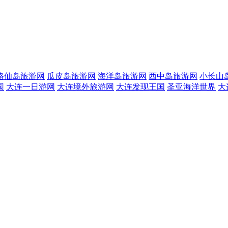
格仙岛旅游网
瓜皮岛旅游网
海洋岛旅游网
西中岛旅游网
小长山
园
大连一日游网
大连境外旅游网
大连发现王国
圣亚海洋世界
大