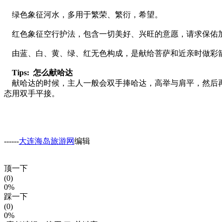
绿色象征河水，多用于繁荣、繁衍，希望。
红色象征空行护法，包含一切美好、兴旺的意愿，请求保佑
由蓝、白、黄、绿、红无色构成，是献给菩萨和近亲时做彩
Tips:
怎么献哈达
献哈达的时候，主人一般会双手捧哈达，高举与肩平，然后再
态用双手平接。
------
大连海岛旅游网
编辑
顶一下
(0)
0%
踩一下
(0)
0%