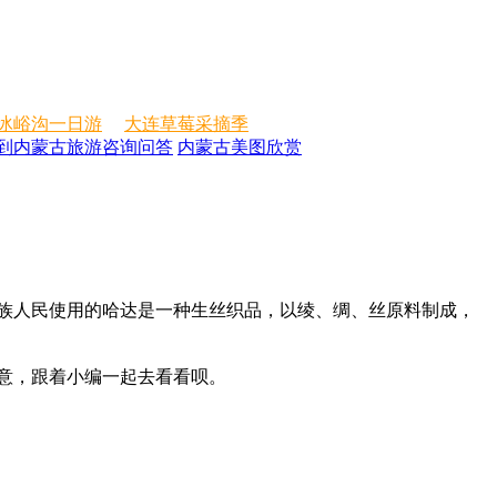
冰峪沟一日游
大连草莓采摘季
到内蒙古旅游咨询问答
内蒙古美图欣赏
族人民使用的哈达是一种生丝织品，以绫、绸、丝原料制成，
寓意，跟着小编一起去看看呗。