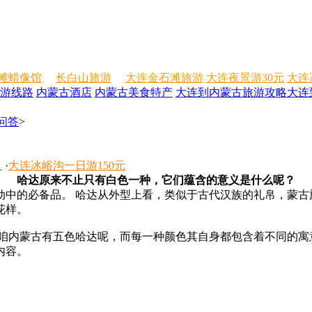
滩蜡像馆
长白山旅游
大连金石滩旅游
大连夜景游30元
大连
游线路
内蒙古酒店
内蒙古美食特产
大连到内蒙古旅游攻略
大连
问答
>
人
·
大连冰峪沟一日游150元
哈达原来不止只有白色一种，它们蕴含的意义是什么呢？
中的必备品。 哈达从外型上看，类似于古代汉族的礼帛，蒙古
花样。
o，咱内蒙古有五色哈达呢，而每一种颜色其自身都包含着不同的
内容。