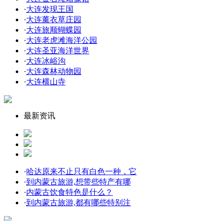
·
大连发现王国
·
大连薰衣草庄园
·
大连旅顺蝴蝶园
·
大连老虎滩海洋公园
·
大连圣亚海洋世界
·
大连冰峪沟
·
大连森林动物园
·
大连横山寺
最新资讯
·
哈达原来不止只有白色一种，它
·
到内蒙古旅游,想带些特产有哪
·
内蒙古饮食特色是什么？
·
到内蒙古旅游,都有哪些特别注