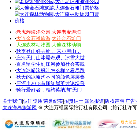
·
老虎滩海洋公园,大连老虎滩海
·
大连金石滩旅游,大连金石滩门
·
大连森林动物园,大连森林动物
·
秋季登山好去处， 来小黑山，
·
庄河天门山冰爆奇观、冰雪大世
·
百名留学生到庄河参加社会实践
·
大连冰峪沟枫叶怎么样？看尽跌
·
秋天的冰峪沟不同的颜色层层叠
·
庄河市2018首届红崖英才论坛暨
·
骑行爱好者，相约英纳湖“天门
关于我们
|
认证资质
|
荣誉纪实
|
招贤纳士
|
媒体报道
|
版权声明
|
广告
大连海岛旅游网
※ 大连万维国际旅行社有限公司（旅行社许可证号：