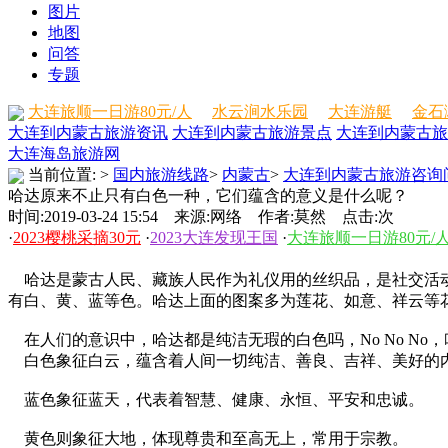
图片
地图
问答
专题
大连旅顺一日游80元/人
水云涧水乐园
大连游艇
金石
大连到内蒙古旅游资讯
大连到内蒙古旅游景点
大连到内蒙古旅
大连海岛旅游网
当前位置:
>
国内旅游线路
>
内蒙古
>
大连到内蒙古旅游咨询
哈达原来不止只有白色一种，它们蕴含的意义是什么呢？
时间:2019-03-24 15:54 来源:网络 作者:莫然 点击:
次
·
2023樱桃采摘30元
·
2023大连发现王国
·
大连旅顺一日游80元/
哈达是蒙古人民、藏族人民作为礼仪用的丝织品，是社交活动
有白、黄、蓝等色。哈达上面的图案多为莲花、如意、祥云等
在人们的意识中，哈达都是纯洁无瑕的白色吗，No No N
白色象征白云，蕴含着人间一切纯洁、善良、吉祥、美好的
蓝色象征蓝天，代表着智慧、健康、永恒、平安和忠诚。
黄色则象征大地，体现尊贵和至高无上，常用于宗教。