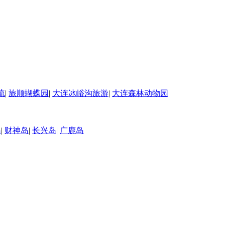
流
|
旅顺蝴蝶园
|
大连冰峪沟旅游
|
大连森林动物园
岛
|
财神岛
|
长兴岛
|
广鹿岛