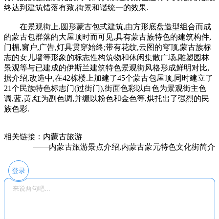
终达到建筑错落有致,街景和谐统一的效果.
在景观街上,圆形蒙古包式建筑,由方形底盘造型组合而成
的蒙古包群落的大屋顶时而可见,具有蒙古族特色的建筑构件,
门楣,窗户,广告,灯具贯穿始终;带有花纹,云图的穹顶,蒙古族标
志的女儿墙等形象的标志性构筑物和休闲集散广场,雕塑园林
景观等与已建成的伊斯兰建筑特色景观街风格形成鲜明对比,
据介绍,改造中,在42栋楼上加建了45个蒙古包屋顶,同时建立了
21个民族特色标志门(过街门),街面色彩以白色为景观街主色
调,蓝,黄,红为副色调,并缀以粉色和金色等,烘托出了强烈的民
族色彩.
相关链接：内蒙古旅游
——内蒙古旅游景点介绍,内蒙古蒙元特色文化街简介
登录