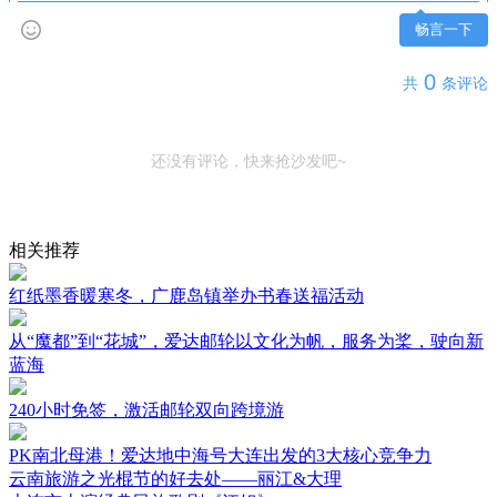
畅言一下
0
共
条评论
还没有评论，快来抢沙发吧~
相关推荐
红纸墨香暖寒冬，广鹿岛镇举办书春送福活动
从“魔都”到“花城”，爱达邮轮以文化为帆，服务为桨，驶向新
蓝海
240小时免签，激活邮轮双向跨境游
PK南北母港！爱达地中海号大连出发的3大核心竞争力
云南旅游之光棍节的好去处——丽江&大理