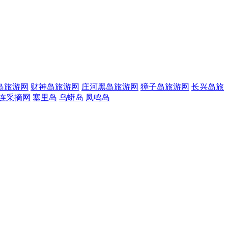
岛旅游网
财神岛旅游网
庄河黑岛旅游网
獐子岛旅游网
长兴岛旅
连采摘网
塞里岛
乌蟒岛
凤鸣岛