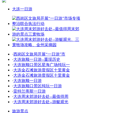
大连一日游
·
西岗区文旅局开展“一日游”市
·
大连旅顺一日游--重现历史
·
大连旅顺口景区星海广场纯玩一
·
大连金石滩旅游度假区十里黄金
·
大连金石滩旅游度假区十里黄金
·
大连旅顺一日游
·
大连旅顺口景区纯玩一日游
·
亚特兰蒂斯一日游
·
大连周末郊游好去处--最值得周
·
大连周末郊游好去处--游艇观光
旅游景点