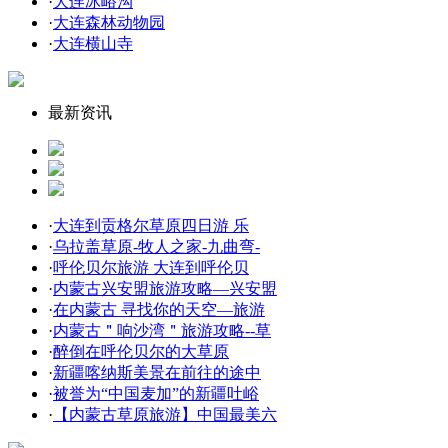
·
大连冰峪沟
·
大连森林动物园
·
大连横山寺
最新资讯
·
大连到贡格尔草原四日游 乐
·
乌拉盖草原-牧人之家-九曲弯-
·
呼伦贝尔旅游 大连到呼伦贝
·
内蒙古兴安盟旅游攻略—兴安盟
·
在内蒙古 寻找你的天空—旅游
·
内蒙古＂响沙湾＂旅游攻略--草
·
醉倒在呼伦贝尔的大草原
·
新疆喀纳斯美景在前往的途中
·
被誉为“中国麦加”的新疆吐峪
·
【内蒙古草原旅游】中国最美六