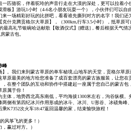
租一匹骆驼，伴着驼玲的声音行走在大漠的深处，更可以拉着小
滑板】游玩1小时（4-6名小朋友玩耍一个），小伙伴们可以
们来一场精彩好玩的比拼吧，看看谁先撕到对方的名字！我们还
什克腾贡格尔大草原】，（300km,行车3.5小时），抵草原
的最高礼节银碗哈达献歌【敬酒仪式】[赠送]，餐后根据天气情
毡房蒙古包。
赤峰
场】。我们来到蒙古草原的单车秘境,山地车的天堂，贡格尔草原
这草原最美的地方给您准备了成百套漂亮的蒙古族服装，让您在
】，在整个团队的互动和协作中搭建起一座属于您自己的蒙古包
草原属于你！
主体，地势西北高东南低，平均海拔1300米左右，沟谷纵横。夹
岗峰两侧有第四纪冰川作用形成的冰斗、冰川、U形谷、冰碛角峰
7352次火车18:47返回温馨的家，结束愉快旅程！
谁的风筝飞的更多！）
力，赢过对方。）