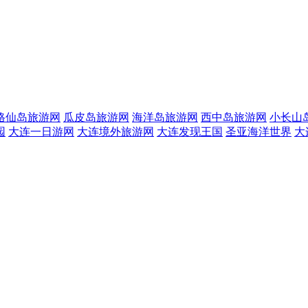
格仙岛旅游网
瓜皮岛旅游网
海洋岛旅游网
西中岛旅游网
小长山
园
大连一日游网
大连境外旅游网
大连发现王国
圣亚海洋世界
大