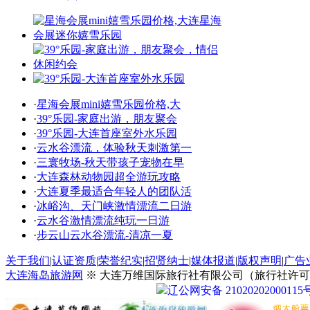
·
星海会展mini嬉雪乐园价格,大
·
39°乐园-家庭出游，朋友聚会
·
39°乐园-大连首座室外水乐园
·
云水谷漂流，体验秋天刺激第一
·
三寰牧场-秋天带孩子宠物在早
·
大连森林动物园超全游玩攻略
·
大连夏季最适合年轻人的团队活
·
冰峪沟、天门峡激情漂流二日游
·
云水谷激情漂流纯玩一日游
·
步云山云水谷漂流-清凉一夏
关于我们
|
认证资质
|
荣誉纪实
|
招贤纳士
|
媒体报道
|
版权声明
|
广告
大连海岛旅游网
※ 大连万维国际旅行社有限公司（旅行社许可证号：
辽公网安备 21020202000115