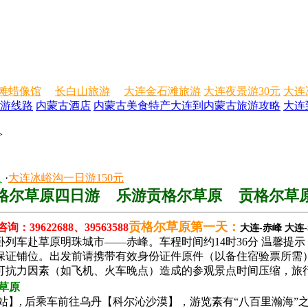
滩蜡像馆
长白山旅游
大连金石滩旅游
大连夜景游30元
大连
游线路
内蒙古酒店
内蒙古美食特产
大连到内蒙古旅游攻略
大连
>
人
·
大连冰峪沟一日游150元
格尔草原四日游 乐游贡格尔草原 贡格尔草
贡格尔草原第一天：
：39622688、39563588
大连-赤峰
大连
硬卧列车赴草原明珠城市——赤峰。车程时间约14时36分 温馨
保证铺位。出发前请携带有效身份证件原件（以备住宿验票所需
可抗力因素（如飞机、火车晚点）造成的参观景点时间压缩，旅
草原
接站】, 后乘车前往乌丹【科尔沁沙漠】，游览素有“八百里瀚海