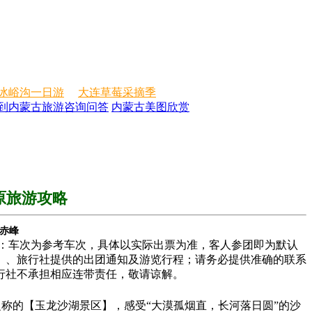
冰峪沟一日游
大连草莓采摘季
到内蒙古旅游咨询问答
内蒙古美图欣赏
原旅游攻略
-赤峰
提示：车次为参考车次，具体以实际出票为准，客人参团即为默认
）、旅行社提供的出团通知及游览行程；请务必提供准确的联系
行社不承担相应连带责任，敬请谅解。
”之称的【玉龙沙湖景区】，感受“大漠孤烟直，长河落日圆”的沙