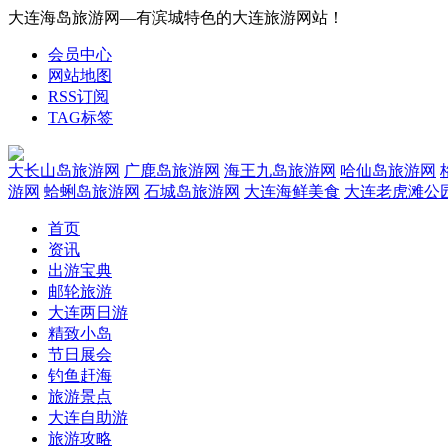
大连海岛旅游网—有滨城特色的大连旅游网站！
会员中心
网站地图
RSS订阅
TAG标签
大长山岛旅游网
广鹿岛旅游网
海王九岛旅游网
哈仙岛旅游网
游网
蛤蜊岛旅游网
石城岛旅游网
大连海鲜美食
大连老虎滩公
首页
资讯
出游宝典
邮轮旅游
大连两日游
精致小岛
节日展会
钓鱼赶海
旅游景点
大连自助游
旅游攻略