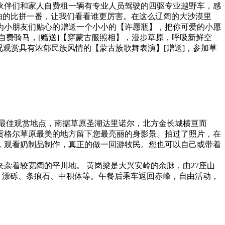
伙伴们和家人自费租一辆有专业人员驾驶的四驱专业越野车，感
自由的比拼一番，让我们看看谁更厉害。在这么辽阔的大沙漠里
为小朋友们贴心的赠送一个小小的【许愿瓶】，把你可爱的小愿
可自费骑马，[赠送]【穿蒙古服照相】，漫步草原，呼吸新鲜空
况观赏具有浓郁民族风情的【蒙古族歌舞表演】[赠送]，参加草
最佳观赏地点，南据草原圣湖达里诺尔，北方金长城横亘而
贡格尔草原最美的地方留下您最亮丽的身影景。拍过了照片，在
，观看奶制品制作，真正的做一回游牧民。您也可以自己或带着
杂着较宽阔的平川地。 黄岗梁是大兴安岭的余脉，由27座山
、漂砾、条痕石、中积体等。午餐后乘车返回赤峰，自由活动，