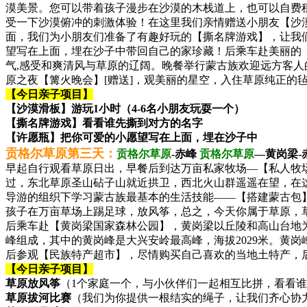
漠美景。您可以带着孩子漫步在沙漠的木栈道上，也可以自费
受一下沙漠俯冲的刺激体验！在这里我们亲情赠送小朋友【沙漠
面，我们为小朋友们准备了有趣好玩的【撕名牌游戏】，让我
望写在上面，埋在沙子中带回自己的家珍藏！后乘车赴美丽的【克
气,感受和爽清风与草原的辽阔。晚餐举行蒙古族欢迎远方客人
原之夜【篝火晚会】[赠送]，观美丽的星空，入住草原纯正的
【今日亲子项目】
【沙漠滑板】游玩1小时（4-6名小朋友玩耍一个）
【撕名牌游戏】看看谁先撕到对方的名字
【许愿瓶】把你可爱的小愿望写在上面，埋在沙子中
贡格尔草原第三天：
贡格尔草原
-赤峰
贡格尔草原
—黄岗梁-
早起自行观看草原日出，早餐后到达万亩私家牧场—【私人牧
过，东北草原圣山砧子山就近拱卫，西北火山群遥遥在望，在
导游的组织下学习蒙古族最基本的生活技能——【搭建蒙古包
孩子在万亩草场上踢足球，放风筝，总之，今天你属于草原，
后乘车赴【黄岗梁国家森林公园】，黄岗梁以丘陵和高山台地为
峰组成，其中的黄岗峰是大兴安岭最高峰，海拔2029米。黄
后参观【民族特产超市】，尽情购买自己喜欢的当地土特产，后乘K
【今日亲子项目】
草原放风筝
（1个家庭一个，与小伙伴们一起相互比拼，看看
草原拔河比赛
（我们为你提供一根结实的绳子，让我们齐心协