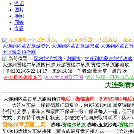
游记
图片
地图
问答
专题
大连旅顺一日游80元/人
水云涧水乐园
大连游艇
金石
大连到内蒙古旅游资讯
大连到内蒙古旅游景点
大连到内蒙古旅
大连海岛旅游网
当前位置:
>
国内旅游线路
>
内蒙古
>
大连到内蒙古旅游攻略
大连到贡格尔草原四日游 乐游贡格尔草原 贡格尔草原旅游攻
时间:2022-05-22 14:17 来源:未知 作者:蔚蓝天空 点击:
次
·
2023樱桃采摘30元
·
2023大连发现王国
·
大连旅顺一日游80元/
大连到贡
大连到内蒙古草原旅游预订
电话：微信咨询：B39622688 电话咨询
大连火车站一楼肯德基门口集合，乘K7351次18:38空调
旅行社分票，乘车人和票面不保证一致）保证每人一铺，但不
方式，并保持手机开机状态，以便旅行社与您取得联系；因不
贡格尔草原第二天：
赤峰-
贡格尔草原
赤峰-玉龙沙湖-
贡格尔
早09:16赤峰火车站接团，蒙古族最尊贵迎接方式——【哈达