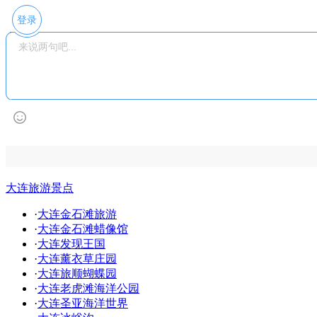
登录
大连旅游景点
·
大连金石滩旅游
·
大连金石滩蜡像馆
·
大连发现王国
·
大连薰衣草庄园
·
大连旅顺蝴蝶园
·
大连老虎滩海洋公园
·
大连圣亚海洋世界