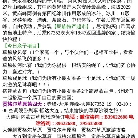
横。夹杂着较宽阔的平川地。 黄岗梁是大兴安岭的余脉，由
27座山峰组成，其中的黄岗峰是大兴安岭最高峰，海拔2029
米。黄岗峰两侧有第四纪冰川作用形成的冰斗、冰川、U形
谷、冰碛角峰、漂砾、条痕石、中积体等。午餐后乘车返回赤
峰，自由活动，后参观
【民族特产超市】
，尽情购买自己喜欢
的当地土特产，后乘K7352次火车18:47返回温馨的家，结束愉
快旅程！
【今日亲子项目】
草原放风筝（1个家庭一个，与小伙伴们一起相互比拼，看看
谁的风筝飞的更多！）
草原拔河比赛（我们为你提供一根结实的绳子，让我们齐心协
力，赢过对方。）
草原踢足球（我们为所有小朋友准备一个足球，让我们来一场
刺激的足球赛吧！！）
搭建蒙古包（我们为所有小朋友准备2个简易蒙古包，让我们
一起搭建一个属于自己的蒙古国）
贡格尔草原第四天：
赤峰-大连
赤峰-大连K7352 19：02-10：
06 空调硬卧列车 抵达大连，结束愉快的草原沙漠之旅！
大连到内蒙古草原旅游预订
电话：微信咨询：B39622688 电
话咨询：39622688、39563588
8
大连到贡格尔草原 贡格尔草原游 贡格尔草原旅游攻略
——大连到贡格尔草原 贡格尔草原游 贡格尔草原旅游攻略