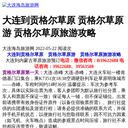
大连到贡格尔草原 贡格尔草原
游 贡格尔草原旅游攻略
大连海岛旅游网 2022-05-22 阅读
次
大连到贡格尔草原 贡格尔草原游 贡格尔草原旅游攻略
大连到内蒙古草原旅游预订
电话：微信咨询：B39622688 电
话咨询：39622688、39563588
贡格尔草原第一天：
大连-赤峰
大连-赤峰，大连火车站一楼肯
德基门口集合，乘K7351次18:38空调硬卧列车赴草原明珠城市
——赤峰。车程时间约14时36分 温馨提示：车次为参考车
次，具体以实际出票为准，客人参团即为默认旅行社分票，乘
车人和票面不保证一致）保证每人一铺，但不保证铺位。出发
前请携带有效身份证件原件（以备住宿验票所需）、旅行社提
供的出团通知及游览行程；请务必提供准确的联系方式，并保
持手机开机状态，以便旅行社与您取得联系；因不可抗力因素
（如飞机、火车晚点）造成的参观景点时间压缩，旅行社不承
担相应连带责任，敬请谅解。