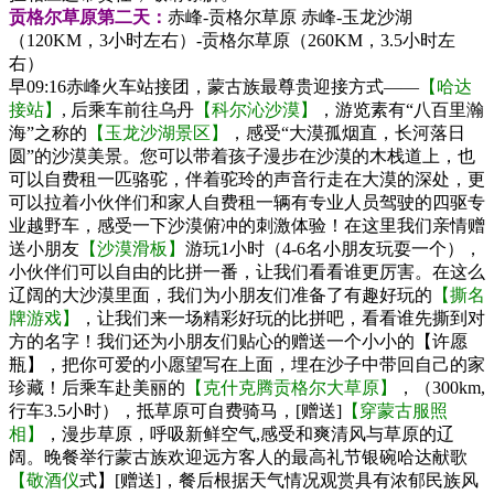
贡格尔草原第二天：
赤峰-贡格尔草原
赤峰-玉龙沙湖
（120KM，3小时左右）-贡格尔草原（260KM，3.5小时左
右）
早09:16赤峰火车站接团，蒙古族最尊贵迎接方式——
【哈达
接站】
, 后乘车前往乌丹
【科尔沁沙漠】
，游览素有“八百里瀚
海”之称的
【玉龙沙湖景区】
，感受“大漠孤烟直，长河落日
圆”的沙漠美景。您可以带着孩子漫步在沙漠的木栈道上，也
可以自费租一匹骆驼，伴着驼玲的声音行走在大漠的深处，更
可以拉着小伙伴们和家人自费租一辆有专业人员驾驶的四驱专
业越野车，感受一下沙漠俯冲的刺激体验！在这里我们亲情赠
送小朋友
【沙漠滑板】
游玩1小时（4-6名小朋友玩耍一个），
小伙伴们可以自由的比拼一番，让我们看看谁更厉害。在这么
辽阔的大沙漠里面，我们为小朋友们准备了有趣好玩的
【撕名
牌游戏】
，让我们来一场精彩好玩的比拼吧，看看谁先撕到对
方的名字！我们还为小朋友们贴心的赠送一个小小的【许愿
瓶】，把你可爱的小愿望写在上面，埋在沙子中带回自己的家
珍藏！后乘车赴美丽的
【克什克腾贡格尔大草原】
，（300km,
行车3.5小时），抵草原可自费骑马，[赠送]
【穿蒙古服照
相】
，漫步草原，呼吸新鲜空气,感受和爽清风与草原的辽
阔。晚餐举行蒙古族欢迎远方客人的最高礼节银碗哈达献歌
【敬酒仪
式】[赠送]，餐后根据天气情况观赏具有浓郁民族风