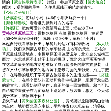
情的
【蒙古族歌舞表演】[
赠送]，参加草原之夜
【篝火晚会】
[赠送]，观美丽的星空，入住草原纯正的毡房蒙古包。
【今日亲子项目】
【沙漠滑板】
游玩1小时（4-6名小朋友玩耍一个）
【撕名牌游戏】
看看谁先撕到对方的名字
【许愿瓶】
把你可爱的小愿望写在上面，埋在沙子中
贡格尔草原第三天：
贡格尔草原-赤峰
贡格尔草原—黄岗梁
（50公里车程40分钟）-赤峰（310公里，车程4.5小时）
早起自行观看草原日出，早餐后到达万亩私家牧场—
【私人牧
场】
。我们来到蒙古草原的单车秘境,山地车的天堂，贡格尔
草原最佳观赏地点，南据草原圣湖达里诺尔，北方金长城横亘
而过，东北草原圣山砧子山就近拱卫，西北火山群遥遥在望，
在这草原最美的地方给您准备了成百套漂亮的蒙古族服装，让
您在贡格尔草原最美的地方留下您最亮丽的身影景。拍过了照
片，在导游的组织下学习蒙古族最基本的生活技能——
【搭建
蒙古包】
，在整个团队的互动和协作中搭建起一座属于您自己
的蒙古包，观看奶制品制作，真正的做一回游牧民。您也可以
自己或带着孩子在万亩草场上踢足球，放风筝，总之，今天你
属于草原，草原属于你！
后乘车赴【
黄岗梁国家森林公园】
，黄岗梁以丘陵和高山台地
为主体，地势西北高东南低，平均海拔1300米左右，沟谷纵