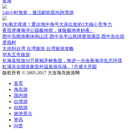
蓝海
240小时免签，激活邮轮双向跨境游
PK南北母港！爱达地中海号大连出发的3大核心竞争力
夜宿虎滩海洋公园极地馆，体验极地奇妙夜。
西中岛闻涛阁休闲山庄,西中岛半山风情度假酒店,西中岛住宿
度假村
大连到台湾 台湾旅游 台湾旅游攻略
华东五市旅游
长海县投放50万尾褐牙鲆鱼苗，将进一步改善海洋生态环境
虹溪谷全国首家室外温泉游乐场，7月盛大开园
版权所有 © 2005-2017 大连海岛旅游网
首页
海岛游
国内游
出境游
自助游
旅游景点
资讯
问答