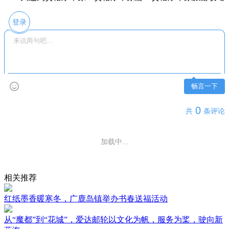
登录
畅言一下
0
共
条评论
加载中...
相关推荐
红纸墨香暖寒冬，广鹿岛镇举办书春送福活动
从“魔都”到“花城”，爱达邮轮以文化为帆，服务为桨，驶向新