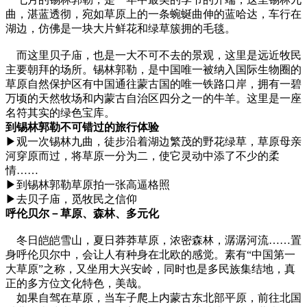
曲，湛蓝透彻，宛如草原上的一条蜿蜒曲伸的蓝哈达，车行在
湖边，仿佛是一块大片鲜花和绿草簇拥的毛毯。
而这里贝子庙，也是一大不可不去的景观，这里是远近牧民
主要朝拜的场所。锡林郭勒，是中国唯一被纳入国际生物圈的
草原自然保护区有中国通往蒙古国的唯一铁路口岸，拥有一碧
万顷的天然牧场和内蒙古自治区四分之一的牛羊。这里是一座
名符其实的绿色宝库。
到锡林郭勒不可错过的旅行体验
▶观一次锡林九曲，徒步沿着湖边繁茂的野花绿草，草原母亲
河穿原而过，将草原一分为二，使它灵动中添了不少的柔
情……
▶到锡林郭勒草原拍一张高逼格照
▶去贝子庙，觅牧民之信仰
呼伦贝尔－草原、森林、多元化
冬日皑皑雪山，夏日莽莽草原，浓密森林，潺潺河流……置
身呼伦贝尔中，会让人有种身在北欧的感觉。素有“中国第一
大草原”之称，又坐用大兴安岭，同时也是多民族集结地，真
正的多方位文化特色，美哉。
如果自驾在草原，当车子爬上内蒙古东北部平原，前往北国