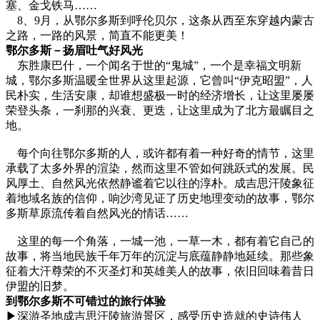
塞、金戈铁马……
8、9月，从鄂尔多斯到呼伦贝尔，这条从西至东穿越内蒙古
之路，一路的风景，简直不能更美！
鄂尔多斯－扬眉吐气好风光
东胜康巴什，一个闻名于世的“鬼城”，一个是幸福文明新
城，鄂尔多斯温暖全世界从这里起源，它曾叫“伊克昭盟”，人
民朴实，生活安康，却谁想盛极一时的经济增长，让这里屡屡
荣登头条，一刹那的兴衰、更迭，让这里成为了北方最瞩目之
地。
每个向往鄂尔多斯的人，或许都有着一种好奇的情节，这里
承载了太多外界的渲染，然而这里不管如何跳跃式的发展。民
风厚土、自然风光依然静谧着它以往的淳朴。成吉思汗陵象征
着地域名族的信仰，响沙湾见证了历史地理变动的故事，鄂尔
多斯草原流传着自然风光的情话……
这里的每一个角落，一城一池，一草一木，都有着它自己的
故事，将当地民族千年万年的沉淀与底蕴静静地延续。那些象
征着大汗尊荣的不灭圣灯和英雄美人的故事，依旧回味着昔日
伊盟的旧梦。
到鄂尔多斯不可错过的旅行体验
▶深游圣地成吉思汗陵旅游景区，感受历史造就的史诗伟人