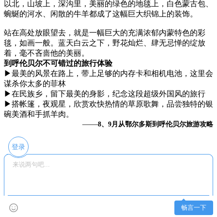
以北，山坡上，深沟里，美丽的绿色的地毯上，白色蒙古包、
蜿蜒的河水、闲散的牛羊都成了这幅巨大织锦上的装饰。
站在高处放眼望去，就是一幅巨大的充满浓郁内蒙特色的彩
毯，如画一般。蓝天白云之下，野花灿烂、肆无忌惮的绽放
着，毫不吝啬他的美丽。
到呼伦贝尔不可错过的旅行体验
▶最美的风景在路上，带上足够的内存卡和相机电池，这里会
谋杀你太多的菲林
▶在民族乡，留下最美的身影，纪念这段超级外国风的旅行
▶搭帐篷，夜观星，欣赏欢快热情的草原歌舞，品尝独特的银
碗美酒和手抓羊肉。
——
8、9月从鄂尔多斯到呼伦贝尔旅游攻略
登录
畅言一下