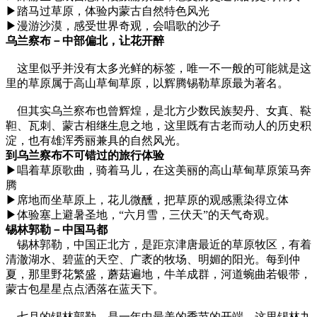
▶踏马过草原，体验内蒙古自然特色风光
▶漫游沙漠，感受世界奇观，会唱歌的沙子
乌兰察布－中部偏北，让花开醉
这里似乎并没有太多光鲜的标签，唯一不一般的可能就是这
里的草原属于高山草甸草原，以辉腾锡勒草原最为著名。
但其实乌兰察布也曾辉煌，是北方少数民族契丹、女真、鞑
靼、瓦刺、蒙古相继生息之地，这里既有古老而动人的历史积
淀，也有雄浑秀丽兼具的自然风光。
到乌兰察布不可错过的旅行体验
▶唱着草原歌曲，骑着马儿，在这美丽的高山草甸草原策马奔
腾
▶席地而坐草原上，花儿微醺，把草原的观感熏染得立体
▶体验塞上避暑圣地，“六月雪，三伏天”的天气奇观。
锡林郭勒－中国马都
锡林郭勒，中国正北方，是距京津唐最近的草原牧区，有着
清澈湖水、碧蓝的天空、广袤的牧场、明媚的阳光。每到仲
夏，那里野花繁盛，蘑菇遍地，牛羊成群，河道蜿曲若银带，
蒙古包星星点点洒落在蓝天下。
七月的锡林郭勒，是一年中最美的季节的开端，这里锡林九