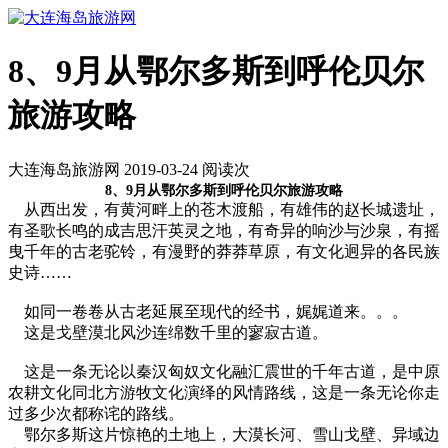
8、9月从鄂尔多斯到呼伦贝尔
旅游攻略
大连海岛旅游网 2019-03-24 阅读
次
8、9月从鄂尔多斯到呼伦贝尔旅游攻略
从西出发，有黄河畔上的苍木渡船，有雄伟的赵长城遗址，
有圣歌长鸣的成吉思汗英灵之地，有奇异的响沙与沙泉，有摇
曳千年的古老驼铃，有漫野的莽莽草原，有文化迥异的各民族
史诗……
如同一卷卷从古老延展至现代的经书，娓娓道来。。。
这是戈壁漠北风沙连绵数千里的寥寂古道。
这是一条无论以秦汉匈奴文化融汇震世的千年古道，是中原
农耕文化同北方游牧文化演绎的风情路线，这是一条无论你走
过多少次都称诧的路线。
鄂尔多斯这片惊艳的土地上，大漠长河、雪山戈壁、异域边