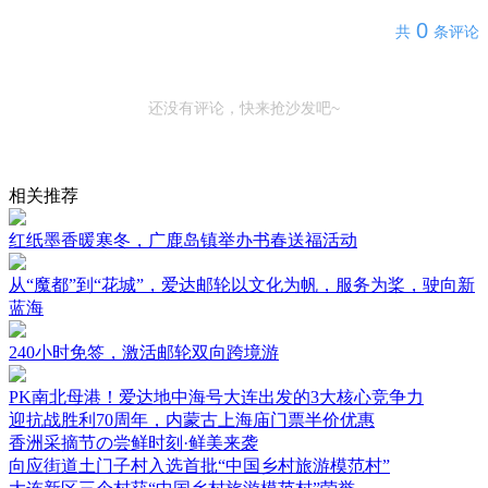
0
共
条评论
还没有评论，快来抢沙发吧~
相关推荐
红纸墨香暖寒冬，广鹿岛镇举办书春送福活动
从“魔都”到“花城”，爱达邮轮以文化为帆，服务为桨，驶向新
蓝海
240小时免签，激活邮轮双向跨境游
PK南北母港！爱达地中海号大连出发的3大核心竞争力
迎抗战胜利70周年，内蒙古上海庙门票半价优惠
香洲采摘节の尝鲜时刻·鲜美来袭
向应街道土门子村入选首批“中国乡村旅游模范村”