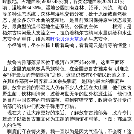
岭腹地。占地面积59060.48公顷，各类湿地面积20291.01公
顷，湿地率34.36%。湿地公园拥有森林、沼泽、河流、湖泊
等多种生态系统，森林与湿地交错分布，处于原始或自然状
态，是众多东亚水禽的繁殖地，是目前我国保持原生状态最完
好、最典型的温带湿地生态系统。公园的主体———根河，是
额尔古纳河最大支流之一，担负着额尔古纳河水量供给和水生
态安全的重任，维系着
呼伦贝尔大草原
的生态安全。
小径通幽，坐在长椅上听着鸟鸣，看着流云是何等的惬意！
敖鲁古雅部落景区位于根河市区西郊4公里。这里三面环
山，这里的建筑极具民族特色。在全国敖鲁古雅素有“驯鹿之
乡”和“最后的狩猎部落”之称。这里仍然有8个猎民部落之多，
在其8各部落中饲养着1200余头驯鹿，是国内最大的驯鹿种
群。敖鲁古雅的鄂温克人仍有不少人生活在大山里，他们捡食
野生菌，饮林间清泉，过着与世无争的世外桃源生活。他们也
是目前中国仅存的狩猎部落。每到狩猎季节，政府会安排专门
的部门给猎户们配发子弹用于狩猎。
现在为了让大家更好的接近、了解敖鲁古雅部落，政府专门
建造了以敖鲁古雅文化为主题的博物馆和村落。下图：鄂温克
人的住宅
驯鹿们守在篝火旁。我一直以为是因为气温低，不会呀！这