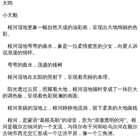
大鸨
小天鹅
根河湿地更象一幅自然天成的油彩画，呈现出大地绚丽的色
彩。
根河湿地弯弯的曲水，象是一位柔情蜜意的少女，向爱人诉
说浪漫的情怀。
弯弯的曲水，茂盛的矮树
根河湿地在太阳的照射下，呈现着亮丽的条理。
阳光透过云层，照耀着大地，根河湿地顿时变成了一块巨大
的调色板，呈现着色彩斑澜的画面。
根河美丽的湿地上，根河静静地流淌，留下柔美的大地曲线
根河，是蒙语“葛根高勒”的谐音，意为“清澈透明的河”。根
河是额尔古纳河的一个支流，与得尔布干河和哈乌尔河在额尔
古纳市西北交汇形成一个泛洪平原，像一个三角洲。