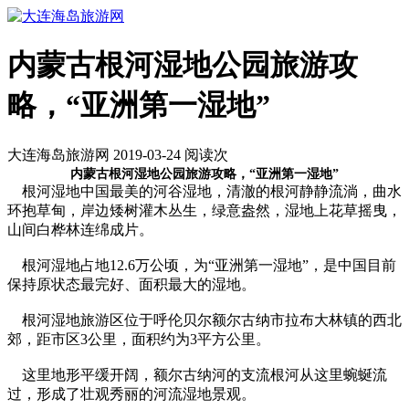
内蒙古根河湿地公园旅游攻
略，“亚洲第一湿地”
大连海岛旅游网 2019-03-24 阅读
次
内蒙古根河湿地公园旅游攻略，“亚洲第一湿地”
根河湿地中国最美的河谷湿地，清澈的根河静静流淌，曲水
环抱草甸，岸边矮树灌木丛生，绿意盎然，湿地上花草摇曳，
山间白桦林连绵成片。
根河湿地占地12.6万公顷，为“亚洲第一湿地”，是中国目前
保持原状态最完好、面积最大的湿地。
根河湿地旅游区位于呼伦贝尔额尔古纳市拉布大林镇的西北
郊，距市区3公里，面积约为3平方公里。
这里地形平缓开阔，额尔古纳河的支流根河从这里蜿蜒流
过，形成了壮观秀丽的河流湿地景观。