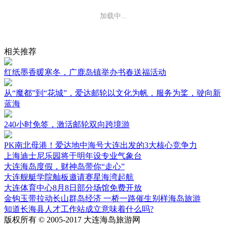
加载中...
相关推荐
红纸墨香暖寒冬，广鹿岛镇举办书春送福活动
从“魔都”到“花城”，爱达邮轮以文化为帆，服务为桨，驶向新
蓝海
240小时免签，激活邮轮双向跨境游
PK南北母港！爱达地中海号大连出发的3大核心竞争力
上海迪士尼乐园将于明年设专业气象台
大连海岛度假，财神岛带你“走心”
大连舰艇学院舢板邀请赛星海湾起航
大连体育中心8月8日部分场馆免费开放
金钩玉带拉动长山群岛经济 一桥一路催生别样海岛旅游
知道长海县人才工作站成立意味着什么吗?
版权所有 © 2005-2017 大连海岛旅游网