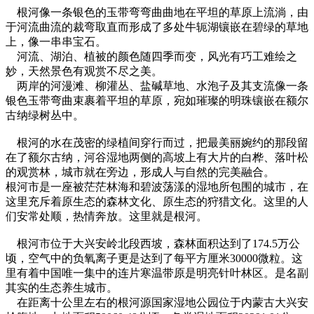
根河像一条银色的玉带弯弯曲曲地在平坦的草原上流淌，由
于河流曲流的裁弯取直而形成了多处牛轭湖镶嵌在碧绿的草地
上，像一串串宝石。
河流、湖泊、植被的颜色随四季而变，风光有巧工难绘之
妙，天然景色有观赏不尽之美。
两岸的河漫滩、柳灌丛、盐碱草地、水泡子及其支流像一条
银色玉带弯曲束裹着平坦的草原，宛如璀璨的明珠镶嵌在额尔
古纳绿树丛中。
根河的水在茂密的绿植间穿行而过，把最美丽婉约的那段留
在了额尔古纳，河谷湿地两侧的高坡上有大片的白桦、落叶松
的观赏林，城市就在旁边，形成人与自然的完美融合。
根河市是一座被茫茫林海和碧波荡漾的湿地所包围的城市，在
这里充斥着原生态的森林文化、原生态的狩猎文化。这里的人
们安常处顺，热情奔放。这里就是根河。
根河市位于大兴安岭北段西坡，森林面积达到了174.5万公
顷，空气中的负氧离子更是达到了每平方厘米30000微粒。这
里有着中国唯一集中的连片寒温带原是明亮针叶林区。是名副
其实的生态养生城市。
在距离十公里左右的根河源国家湿地公园位于内蒙古大兴安