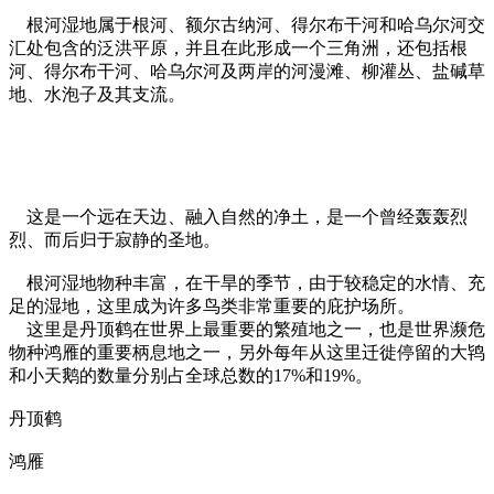
根河湿地属于根河、额尔古纳河、得尔布干河和哈乌尔河交
汇处包含的泛洪平原，并且在此形成一个三角洲，还包括根
河、得尔布干河、哈乌尔河及两岸的河漫滩、柳灌丛、盐碱草
地、水泡子及其支流。
这是一个远在天边、融入自然的净土，是一个曾经轰轰烈
烈、而后归于寂静的圣地。
根河湿地物种丰富，在干旱的季节，由于较稳定的水情、充
足的湿地，这里成为许多鸟类非常重要的庇护场所。
这里是丹顶鹤在世界上最重要的繁殖地之一，也是世界濒危
物种鸿雁的重要柄息地之一，另外每年从这里迁徙停留的大鸨
和小天鹅的数量分别占全球总数的17%和19%。
丹顶鹤
鸿雁