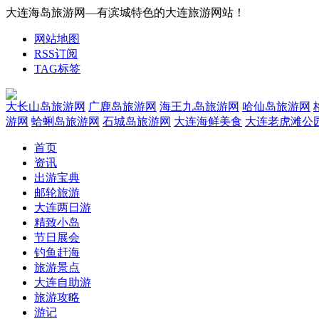
大连海岛旅游网—有滨城特色的大连旅游网站！
网站地图
RSS订阅
TAG标签
大长山岛旅游网
广鹿岛旅游网
海王九岛旅游网
哈仙岛旅游网
游网
蛤蜊岛旅游网
石城岛旅游网
大连海鲜美食
大连老虎滩公
首页
资讯
出游宝典
邮轮旅游
大连两日游
精致小岛
节日展会
钓鱼赶海
旅游景点
大连自助游
旅游攻略
游记