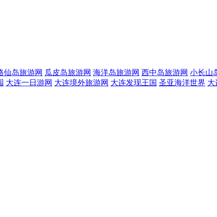
格仙岛旅游网
瓜皮岛旅游网
海洋岛旅游网
西中岛旅游网
小长山
园
大连一日游网
大连境外旅游网
大连发现王国
圣亚海洋世界
大