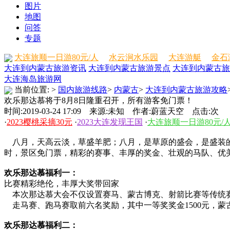
图片
地图
问答
专题
大连旅顺一日游80元/人
水云涧水乐园
大连游艇
金石
大连到内蒙古旅游资讯
大连到内蒙古旅游景点
大连到内蒙古旅
大连海岛旅游网
当前位置:
>
国内旅游线路
>
内蒙古
>
大连到内蒙古旅游攻略
欢乐那达慕将于8月8日隆重召开，所有游客免门票！
时间:2019-03-24 17:09 来源:未知 作者:蔚蓝天空 点击:
次
·
2023樱桃采摘30元
·
2023大连发现王国
·
大连旅顺一日游80元/
八月，天高云淡，草盛羊肥；八月，是草原的盛会，是盛装的
时，景区免门票，精彩的赛事、丰厚的奖金、壮观的马队、优
欢乐那达慕福利一：
比赛精彩绝伦，丰厚大奖带回家
本次那达慕大会不仅设置赛马、蒙古博克、射箭比赛等传统赛
走马赛、跑马赛取前六名奖励，其中一等奖奖金1500元，蒙
欢乐那达慕福利二：