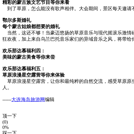
精彩的蒙古族文艺节目等你来看
到了草原，怎么能没有歌声相伴。大会期间，景区每天邀请不
鄂尔多斯婚礼
每个蒙古姑娘都想要的婚礼
当然，这还不够！当豪迈悠扬的草原音乐与现代摇滚乐激情碰
狂欢夜，加上来自乌兰巴托音乐家们的异域音乐之风，将带给
欢乐那达慕福利四：
美味的蒙古美食等你来尝
欢乐那达慕福利五：
草原浪漫星空露营等你来体验
草原浪漫星空露营，让你和最纯粹的自然交流，感受草原原生
人。
------
大连海岛旅游网
编辑
顶一下
(0)
0%
踩一下