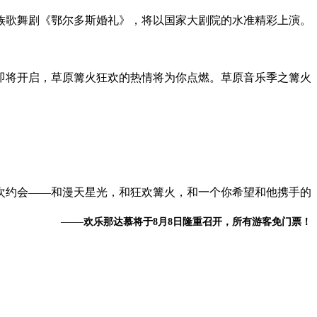
族歌舞剧《鄂尔多斯婚礼》，将以国家大剧院的水准精彩上演。
即将开启，草原篝火狂欢的热情将为你点燃。草原音乐季之篝火
次约会——和漫天星光，和狂欢篝火，和一个你希望和他携手的
——
欢乐那达慕将于8月8日隆重召开，所有游客免门票！