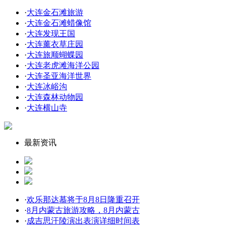
·
大连金石滩旅游
·
大连金石滩蜡像馆
·
大连发现王国
·
大连薰衣草庄园
·
大连旅顺蝴蝶园
·
大连老虎滩海洋公园
·
大连圣亚海洋世界
·
大连冰峪沟
·
大连森林动物园
·
大连横山寺
最新资讯
·
欢乐那达慕将于8月8日隆重召开
·
8月内蒙古旅游攻略，8月内蒙古
·
成吉思汗陵演出表演详细时间表