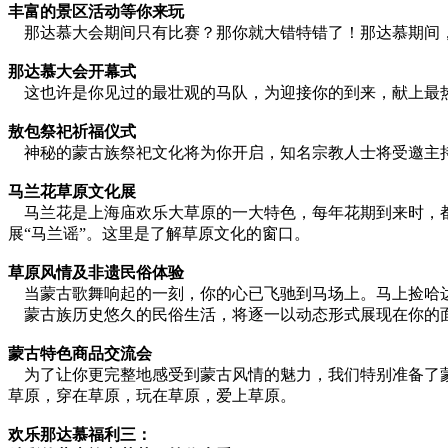
丰富的景区活动等你来玩
那达慕大会期间只有比赛？那你就大错特错了！那达慕期间
那达慕大会开幕式
这也许是你见过的最壮观的马队，为迎接你的到来，献上最热
敖包祭祀祈福仪式
神秘的蒙古族祭祀文化将为你开启，知名宗教人士将受邀主持
马兰花草原文化展
马兰花是上海庙欢乐大草原的一大特色，每年花期到来时，都
展“马兰谣”。这里是了解草原文化的窗口。
草原风情及非遗民俗体验
当蒙古歌舞响起的一刻，你的心已飞驰到马场上。马上捡哈达
蒙古族历史悠久的民俗生活，将逐一以动态形式展现在你的面
蒙古特色商品交流会
为了让你更完整地感受到蒙古风情的魅力，我们特别准备了蒙
草原，穿在草原，玩在草原，爱上草原。
欢乐那达慕福利三：