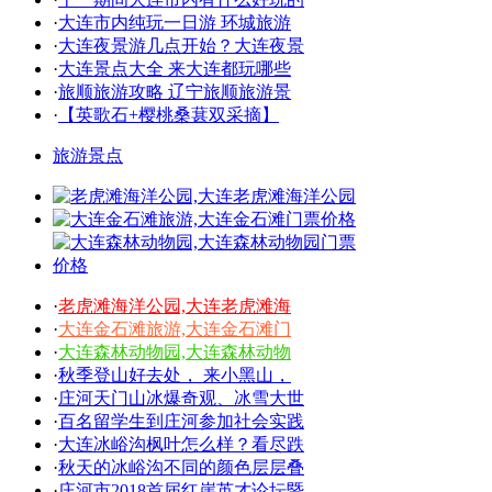
·
大连市内纯玩一日游 环城旅游
·
大连夜景游几点开始？大连夜景
·
大连景点大全 来大连都玩哪些
·
旅顺旅游攻略 辽宁旅顺旅游景
·
【英歌石+樱桃桑葚双采摘】
旅游景点
·
老虎滩海洋公园,大连老虎滩海
·
大连金石滩旅游,大连金石滩门
·
大连森林动物园,大连森林动物
·
秋季登山好去处， 来小黑山，
·
庄河天门山冰爆奇观、冰雪大世
·
百名留学生到庄河参加社会实践
·
大连冰峪沟枫叶怎么样？看尽跌
·
秋天的冰峪沟不同的颜色层层叠
·
庄河市2018首届红崖英才论坛暨