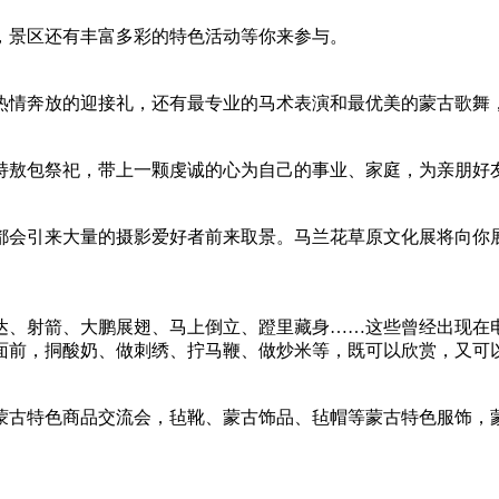
，景区还有丰富多彩的特色活动等你来参与。
情奔放的迎接礼，还有最专业的马术表演和最优美的蒙古歌舞
敖包祭祀，带上一颗虔诚的心为自己的事业、家庭，为亲朋好
会引来大量的摄影爱好者前来取景。马兰花草原文化展将向你展
、射箭、大鹏展翅、马上倒立、蹬里藏身……这些曾经出现在
前，挏酸奶、做刺绣、拧马鞭、做炒米等，既可以欣赏，又可
古特色商品交流会，毡靴、蒙古饰品、毡帽等蒙古特色服饰，