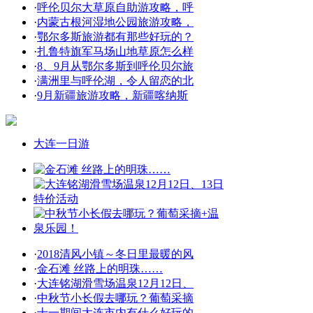
·
呼伦贝尔大草原自助游攻略，呼
·
内蒙古根河湿地公园旅游攻略，
·
鄂尔多斯旅游都有那些好玩的？
·
扎鲁特旗军马场山地草原怎么样
·
8、9月从鄂尔多斯到呼伦贝尔旅
·
满洲里与呼伦湖，令人留恋的北
·
9月新疆旅游攻略，新疆喀纳斯
大连一日游
·
2018清风小镇～冬日里最暖的风
·
金石滩 丝路上的明珠……
·
大连铭湖滑雪场温泉12月12日、
·
中秋节小长假去哪玩？葡萄采摘
·
十一期间大连市内有什么好玩的