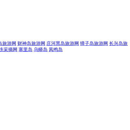
岛旅游网
财神岛旅游网
庄河黑岛旅游网
獐子岛旅游网
长兴岛旅
连采摘网
塞里岛
乌蟒岛
凤鸣岛