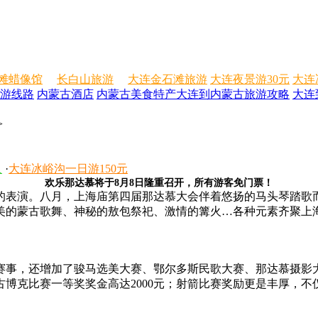
滩蜡像馆
长白山旅游
大连金石滩旅游
大连夜景游30元
大连
游线路
内蒙古酒店
内蒙古美食特产
大连到内蒙古旅游攻略
大连
>
人
·
大连冰峪沟一日游150元
欢乐那达慕将于8月8日隆重召开，所有游客免门票！
表演。八月，上海庙第四届那达慕大会伴着悠扬的马头琴踏歌而
美的蒙古歌舞、神秘的敖包祭祀、激情的篝火…各种元素齐聚上
事，还增加了骏马选美大赛、鄂尔多斯民歌大赛、那达慕摄影
古博克比赛一等奖奖金高达2000元；射箭比赛奖励更是丰厚，