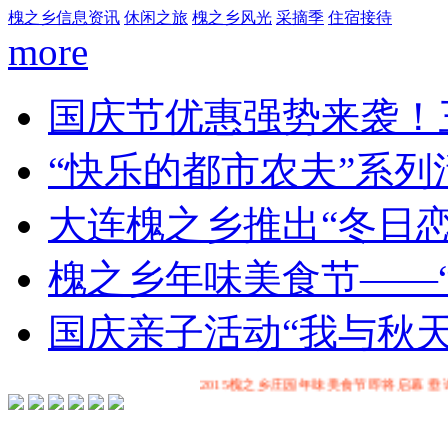
槐之乡信息资讯
休闲之旅
槐之乡风光
采摘季
住宿接待
more
国庆节优惠强势来袭！
“快乐的都市农夫”系列
大连槐之乡推出“冬日恋
槐之乡年味美食节——
国庆亲子活动“我与秋天
2015槐之乡庄园年味美食节即将启幕 垂询热线:0411